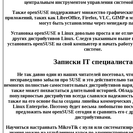
центральным инструментом управления системой
Также openSUSE поддерживает множество графических 
приложений, таких как LibreOffice, Firefox, VLC, GIMP и 
могут быть установлены через менеджер па
Установка openSUSE в Linux довольно проста и не отли
других дистрибутивов Linux. Следуя указанным выше 
установить openSUSE на свой компьютер и начать работу
системе.
Записки IT специалиста
Не так давно один из наших читателей посетовал, ч
несправедливо забыли про SUSE и это действительно так.
немногих полностью самостоятельных дистрибутивов наряду
также может похвастаться длительной историей. Облад
популярностью дистрибутив всегда славился надежност
также на его основе была создана линейка коммерчески
Linux Enterprise. Поэтому будет весьма любопытно пос
предложить нам openSUSE сегодня и сравнить его с 
дистрибутивами.
Научиться настраивать MikroTik с нуля или систематизи
знания можно на углубленном курсе по администрирова