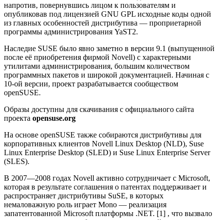
напротив, повернувшись лицом к пользователям и
опубликовав под лицензией GNU GPL исходные коды одной
из главных особенностей дистрибутива — проприетарной
программы администрирования YaST2.
Наследие SUSE было явно заметно в версии 9.1 (выпущенной
после её приобретения фирмой Novell) с характерными
утилитами администрирования, большим количеством
программных пакетов и широкой документацией. Начиная с
10-ой версии, проект разрабатывается сообществом
openSUSE.
Образы доступны для скачивания с официального сайта
проекта
opensuse.org
На основе openSUSE также собираются дистрибутивы для
корпоративных клиентов Novell Linux Desktop (NLD), Suse
Linux Enterprise Desktop (SLED) и Suse Linux Enterprise Server
(SLES).
В 2007—2008 годах Novell активно сотрудничает с Microsoft,
которая в результате соглашения о патентах поддерживает и
распространяет дистрибутивы SuSE, в которых
немаловажную роль играет Mono — реализация
запатентованной Microsoft платформы .NET. [1] , что вызвало