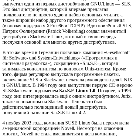
выпустил один из первых дистрибутивов GNU/Linux — SLS.
Это был дистрибутив, который впервые предлагал
пользователю не просто ядро и набор основных утилит, а
также широкий набор другого программного обеспечения
(включая поддержку XFree86 и TCP/IP). Вдохновлённый SLS,
Патрик Фолкердинг (Patrick Volkerding) создал знаменитый
дистрибутив Slackware Linux, который в свою очередь
послужил основой для многих других дистрибутивов.
В это же время в Германии появилась компания «Gesellschaft
für Software- und System-Entwicklung» («Программная и
системная разработка»), сокращённо «S.u.S.E», которая
занималась консалтингом по вопросам Unix-систем. Кроме
того, фирма регулярно выпускала программные пакеты,
включавшие SLS и Slackware, печатала руководства для UNIX
и GNU/Linux. В 1994 году они выпустили первую CD-версию
SLS/Slackware под именем
S.u.S.E Linux 1.0
. Позднее, в 1996
году, они интегрировались ещё с одним дистрибутивом, Jurix,
также основанном на Slackware. Теперь это был
действительно полноценный новый дистрибутив,
получивший название S.u.S.E Linux 4.2.
4 ноября 2003 года, компания SUSE Linux была перекуплена
американской корпорацией Novell. Несмотря на опасения
многих, Novell не стала вмешиваться в дела компании,