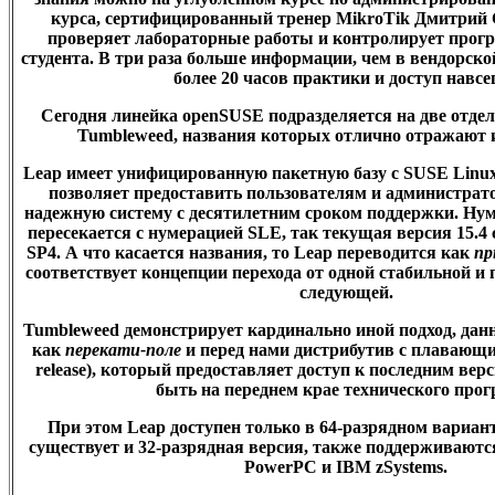
курса, сертифицированный тренер MikroTik Дмитрий
проверяет лабораторные работы и контролирует прогре
студента. В три раза больше информации, чем в вендорс
более 20 часов практики и доступ навсег
Сегодня линейка openSUSE подразделяется на две отде
Tumbleweed
, названия которых отлично отражают и
Leap
имеет унифицированную пакетную базу с SUSE Linux 
позволяет предоставить пользователям и администрат
надежную систему с десятилетним сроком поддержки. Ну
пересекается с нумерацией SLE, так текущая версия 15.4 
SP4. А что касается названия, то
Leap
переводится как
п
соответствует концепции перехода от одной стабильной и
следующей.
Tumbleweed
демонстрирует кардинально иной подход, данн
как
перекати-поле
и перед нами дистрибутив с плавающи
release), который предоставляет доступ к последним вер
быть на переднем крае технического прогр
При этом
Leap
доступен только в 64-разрядном вариан
существует и 32-разрядная версия, также поддерживают
PowerPC и IBM zSystems.