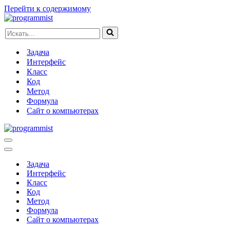
Перейти к содержимому
Искать...
Задача
Интерфейс
Класс
Код
Метод
Формула
Сайт о компьютерах
Меню
навигации
Меню
навигации
Задача
Интерфейс
Класс
Код
Метод
Формула
Сайт о компьютерах