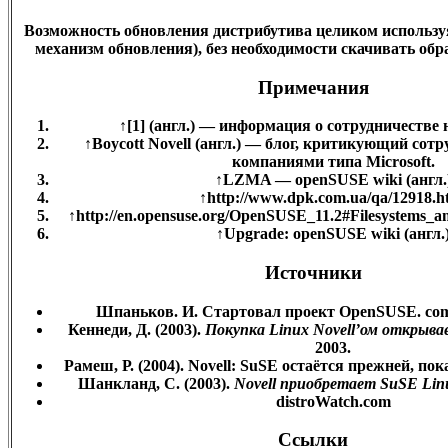
Возможность обновления дистрибутива целиком использу
механизм обновления), без необходимости скачивать обра
Примечания
↑
[1] (англ.) — информация о сотрудничестве н
↑
Boycott Novell (англ.) — блог, критикующий сотр
компаниями типа Microsoft.
↑
LZMA — openSUSE wiki (англ.
↑
http://www.dpk.com.ua/qa/12918.h
↑
http://en.opensuse.org/OpenSUSE_11.2#Filesystems_an
↑
Upgrade: openSUSE wiki (англ.
Источники
Шпаньков. И. Стартовал проект OpenSUSE. com
Кеннеди, Д. (2003).
Покупка Linux Novell’ом открыва
2003.
Рамеш, Р. (2004). Novell: SuSE остаётся прежней, пок
Шанкланд, С. (2003).
Novell приобретает SuSE Lin
distroWatch.com
Ссылки