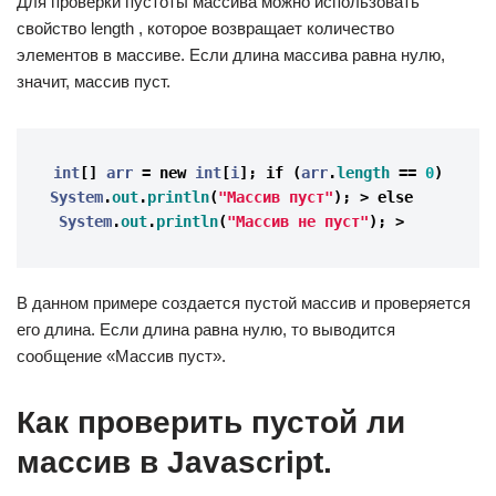
Для проверки пустоты массива можно использовать
свойство length , которое возвращает количество
элементов в массиве. Если длина массива равна нулю,
значит, массив пуст.
int
[]
arr
=
new
int
[
i
];
if
(
arr
.
length
==
0
)
System
.
out
.
println
(
"Массив пуст"
);
>
else
System
.
out
.
println
(
"Массив не пуст"
);
>
В данном примере создается пустой массив и проверяется
его длина. Если длина равна нулю, то выводится
сообщение «Массив пуст».
Как проверить пустой ли
массив в Javascript.