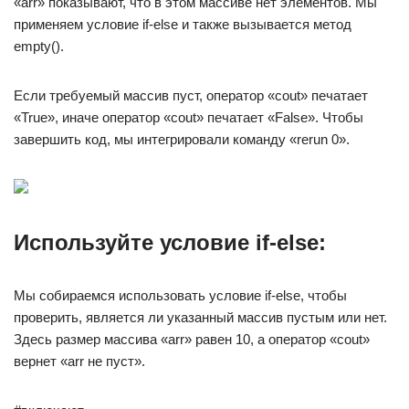
«arr» показывают, что в этом массиве нет элементов. Мы
применяем условие if-else и также вызывается метод
empty().
Если требуемый массив пуст, оператор «cout» печатает
«True», иначе оператор «cout» печатает «False». Чтобы
завершить код, мы интегрировали команду «rerun 0».
Используйте условие if-else:
Мы собираемся использовать условие if-else, чтобы
проверить, является ли указанный массив пустым или нет.
Здесь размер массива «arr» равен 10, а оператор «cout»
вернет «arr не пуст».