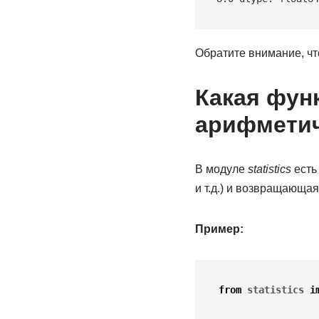
Обратите внимание, чт
Какая фун
арифметич
В модуле
statistics
есть
и т.д.) и возвращающа
Пример:
from 
statistics
i