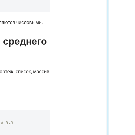
вляются числовыми.
 среднего
ортеж, список, массив
# 5.5