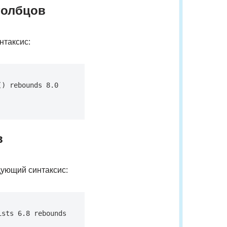
толбцов
нтаксис:
) rebounds 8.0 
в
дующий синтаксис:
sts 6.8 rebounds 