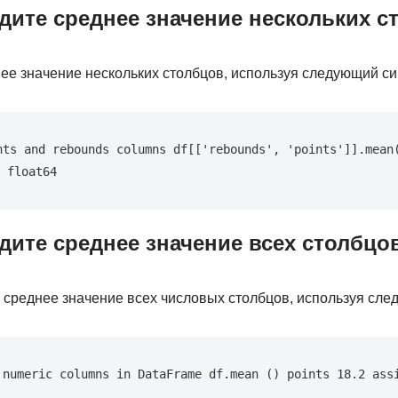
дите среднее значение нескольких с
е значение нескольких столбцов, используя следующий си
nts and rebounds columns df[['rebounds', 'points']].mean(
 float64
дите среднее значение всех столбцо
среднее значение всех числовых столбцов, используя сле
 numeric columns in DataFrame df.mean () points 18.2 assi