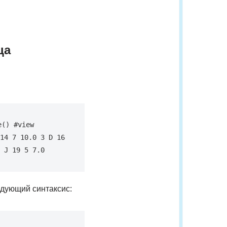
ца
() #view 
14 7 10.0 3 D 16 
 J 19 5 7.0
едующий синтаксис: