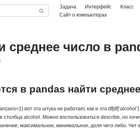
Задача
Интерфейс
Класс
Сайт о компьютерах
и среднее число в pan
3
тся в pandas найти средне
an(axis=1) вот эта штука не работает, как и эта df[df[‘alcohol’
 столбца alcohol. Можно воспользоваться describe, но хоче
ачение, максимальное, минимальное, доля чего-либо. Чет хз