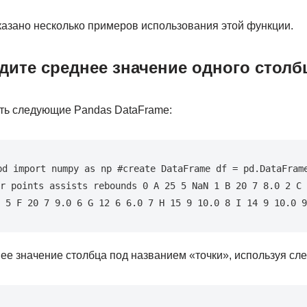
казано несколько примеров использования этой функции.
дите среднее значение одного столб
сть следующие Pandas DataFrame:
pd import numpy as np #create DataFrame df = pd.DataFrame
r points assists rebounds 0 A 25 5 NaN 1 B 20 7 8.0 2 C 
 5 F 20 7 9.0 6 G 12 6 6.0 7 H 15 9 10.0 8 I 14 9 10.0 9
е значение столбца под названием «точки», используя сл