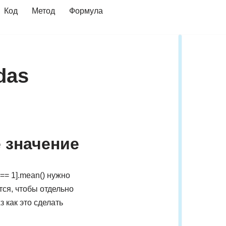
Код
Метод
Формула
das
е значение
] == 1].mean() нужно
тся, чтобы отдельно
 как это сделать