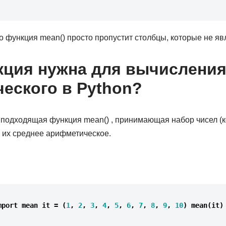
о функция mean() просто пропустит столбцы, которые не я
кция нужна для вычисления
еского в Python?
 подходящая функция mean() , принимающая набор чисел (к
я их среднее арифметическое.
mport
mean
it
=
(
1
,
2
,
3
,
4
,
5
,
6
,
7
,
8
,
9
,
10
)
mean
(
it
)