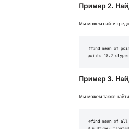
Пример 2. Най
Мы можем найти средне
#find mean of poi
points 18.2 dtype:
Пример 3. Най
Мы можем также найти 
#find mean of all
8.0 dtype: float64