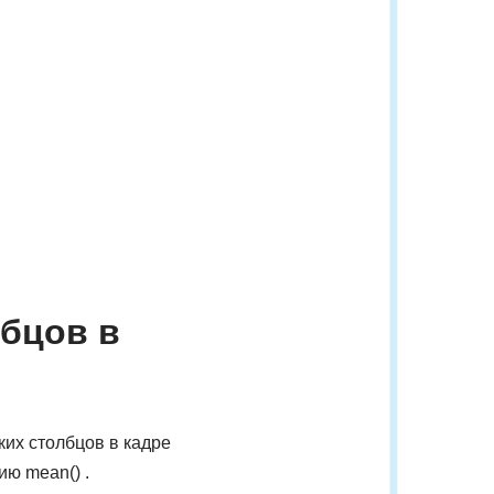
лбцов в
ких столбцов в кадре
ию mean() .