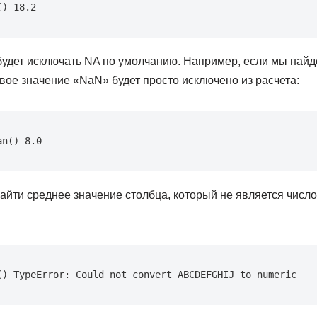
() 18.2
будет исключать NA по умолчанию. Например, если мы най
рвое значение «NaN» будет просто исключено из расчета:
an() 8.0
айти среднее значение столбца, который не является числ
() TypeError: Could not convert ABCDEFGHIJ to numeric