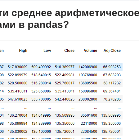
ти среднее арифметическо
ами в pandas?