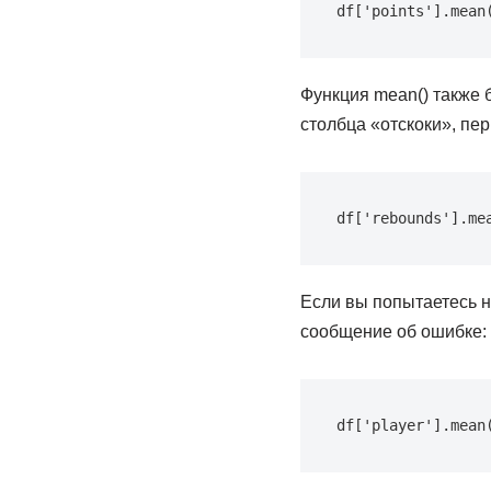
df['points'].mean
Функция mean() также 
столбца «отскоки», пе
df['rebounds'].me
Если вы попытаетесь н
сообщение об ошибке:
df['player'].mean