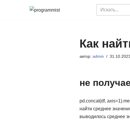
Перейти
к
содержимому
Как найт
автор:
admin
31.10.202
не получае
pd.concat(df, axis=1).me
найти среднее значение
выводилось среднее зн