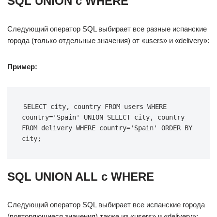
SQL UNION с WHERE
Следующий оператор SQL выбирает все разные испанские
города (только отдельные значения) от «users» и «delivery»:
Пример:
SELECT city, country FROM users WHERE 
country='Spain' UNION SELECT city, country 
FROM delivery WHERE country='Spain' ORDER BY 
city;
SQL UNION ALL с WHERE
Следующий оператор SQL выбирает все испанские города
(повторяющиеся значения) также из «users» и «delivery»: