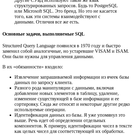
Другие СУБД используют такой же язык
структурированных запросов. Будь то PostgreSQL
или Microsoft SQL. Это бренд. Но это не касается
того, как эти системы взаимодействуют с
данными. Отличия все же есть.
Основные задачи, выполняемые SQL
Structured Query Language появился в 1970 году и быстро
заменил собой аналогичные, но устаревшие VISAM и ISAM.
Они были нужны для управления данными.
В их «обязанности» входило:
Извлечение запрашиваемой информации из ячеек базы
данных по запросу клиента.
Разного рода манипуляции с данными, включая
добавление новых элементов в таблицу, удаление,
изменение существующей в базе информации и ее
сортировку. Сюда же относят и некоторые другие редко
используемые операции.
Идентификация данных из базы. Я уже упомянул это
выше. Речь идет об определении отдельных
компонентов. К примеру, идентификации чисел в тексте
как целых чисел для соответствующей их обработки.