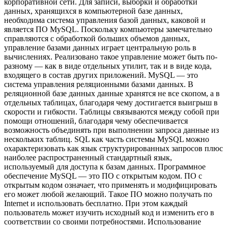
корпоративной сети. Для записи, выборки и обработки
данных, хранящихся в компьютерной базе данных,
необходима система управления базой данных, каковой и
является ПО MySQL. Поскольку компьютеры замечательно
справляются с обработкой больших объемов данных,
управление базами данных играет центральную роль в
вычислениях. Реализовано такое управление может быть по-
разному — как в виде отдельных утилит, так и в виде кода,
входящего в состав других приложений. MySQL — это
система управления реляционными базами данных. В
реляционной базе данных данные хранятся не все скопом, а в
отдельных таблицах, благодаря чему достигается выигрыш в
скорости и гибкости. Таблицы связываются между собой при
помощи отношений, благодаря чему обеспечивается
возможность объединять при выполнении запроса данные из
нескольких таблиц. SQL как часть системы MySQL можно
охарактеризовать как язык структурированных запросов плюс
наиболее распространенный стандартный язык,
используемый для доступа к базам данных. Программное
обеспечение MySQL — это ПО с открытым кодом. ПО с
открытым кодом означает, что применять и модифицировать
его может любой желающий. Такое ПО можно получать по
Internet и использовать бесплатно. При этом каждый
пользователь может изучить исходный код и изменить его в
соответствии со своими потребностями. Использование