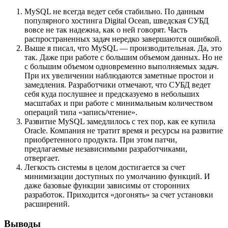
MySQL не всегда ведет себя стабильно. По данным
популярного хостинга Digital Ocean, шведская СУБД
вовсе не так надежна, как о ней говорят. Часть
распространенных задач нередко завершаются ошибкой.
Выше я писал, что MySQL — производительная. Да, это
так. Даже при работе с большим объемом данных. Но не
с большим объемом одновременно выполняемых задач.
При их увеличении наблюдаются заметные простои и
замедления. Разработчики отмечают, что СУБД ведет
себя куда послушнее и предсказуемо в небольших
масштабах и при работе с минимальным количеством
операций типа «запись/чтение».
Развитие MySQL замедлилось с тех пор, как ее купила
Oracle. Компания не тратит время и ресурсы на развитие
приобретенного продукта. При этом патчи,
предлагаемые независимыми разработчиками,
отвергает.
Легкость системы в целом достигается за счет
минимизации доступных по умолчанию функций. И
даже базовые функции зависимы от сторонних
разработок. Приходится «догонять» за счет установки
расширений.
Выводы