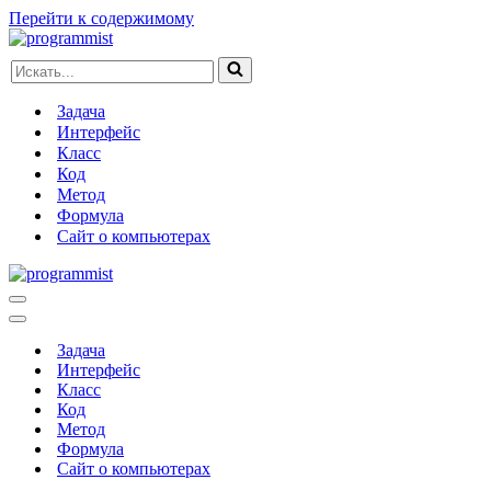
Перейти к содержимому
Искать...
Задача
Интерфейс
Класс
Код
Метод
Формула
Сайт о компьютерах
Меню
навигации
Меню
навигации
Задача
Интерфейс
Класс
Код
Метод
Формула
Сайт о компьютерах