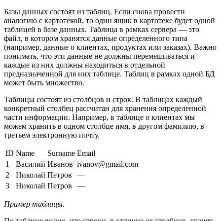
Базы данных состоят из таблиц. Если снова провести
аналогию с картотекой, то один ящик в картотеке будет одной
таблицей в базе данных. Таблица в рамках сервера — это
файл, в котором хранятся данные определенного типа
(например, данные о клиентах, продуктах или заказах). Важно
понимать, что эти данные не должны перемешиваться и
каждые из них должны находиться в отдельной
предназначенной для них таблице. Таблиц в рамках одной БД
может быть множество.
Таблицы состоят из столбцов и строк. В таблицах каждый
конкретный столбец рассчитан для хранения определенной
части информации. Например, в таблице о клиентах мы
можем хранить в одном столбце имя, в другом фамилию, в
третьем электронную почту.
ID
Name
Surname
Email
1
Василий
Иванов
ivanov@gmail.com
2
Николай
Петров
—
3
Николай
Петров
—
Пример таблицы.
По таблице видно, что строки, в отличие от столбцов, хранят