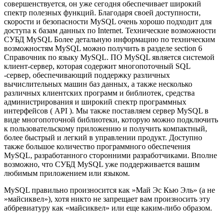
совершенствуется, он уже сегодня обеспечивает широкий
спектр полезных функций. Благодаря своей доступности,
скорости и безопасности MySQL очень хорошо подходит для
доступа к базам данных по Internet. Технические возможности
СУБД MySQL Более детальную информацию по техническим
возможностям MySQL можно получить в разделе section 6
Справочник по языку MySQL. ПО MySQL является системой
клиент-сервер, которая содержит многопоточный SQL
-сервер, обеспечивающий поддержку различных
вычислительных машин баз данных, а также несколько
различных клиентских программ и библиотек, средства
администрирования и широкий спектр программных
интерфейсов ( API ). Мы также поставляем сервер MySQL в
виде многопоточной библиотеки, которую можно подключить
к пользовательскому приложению и получить компактный,
более быстрый и легкий в управлении продукт. Доступно
также большое количество программного обеспечения
MySQL, разработанного сторонними разработчиками. Вполне
возможно, что СУБД MySQL уже поддерживается вашим
любимым приложением или языком.
MySQL правильно произносится как »Май Эс Кью Эль» (а не
»майсиквел»), хотя никто не запрещает вам произносить эту
аббревиатуру как «майсиквел» или еще каким-либо образом.