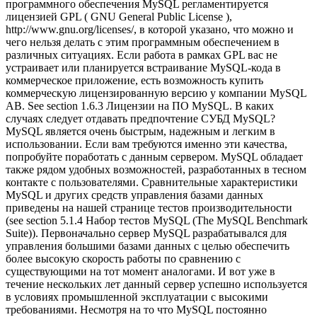
программного обеспечения MySQL регламентируется
лицензией GPL ( GNU General Public License ),
http://www.gnu.org/licenses/, в которой указано, что можно и
чего нельзя делать с этим программным обеспечением в
различных ситуациях. Если работа в рамках GPL вас не
устраивает или планируется встраивание MySQL-кода в
коммерческое приложение, есть возможность купить
коммерческую лицензированную версию у компании MySQL
AB. See section 1.6.3 Лицензии на ПО MySQL. В каких
случаях следует отдавать предпочтение СУБД MySQL?
MySQL является очень быстрым, надежным и легким в
использовании. Если вам требуются именно эти качества,
попробуйте поработать с данным сервером. MySQL обладает
также рядом удобных возможностей, разработанных в тесном
контакте с пользователями. Сравнительные характеристики
MySQL и других средств управления базами данных
приведены на нашей странице тестов производительности
(see section 5.1.4 Набор тестов MySQL (The MySQL Benchmark
Suite)). Первоначально сервер MySQL разрабатывался для
управления большими базами данных с целью обеспечить
более высокую скорость работы по сравнению с
существующими на тот момент аналогами. И вот уже в
течение нескольких лет данный сервер успешно используется
в условиях промышленной эксплуатации с высокими
требованиями. Несмотря на то что MySQL постоянно