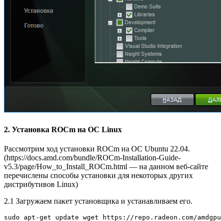
2. Установка ROCm на ОС Linux
Рассмотрим ход установки ROCm на ОС Ubuntu 22.04.
(https://docs.amd.com/bundle/ROCm-Installation-Guide-
v5.3/page/How_to_Install_ROCm.html — на данном веб-сайте
перечислены способы установки для некоторых других
дистрибутивов Linux)
2.1 Загружаем пакет установщика и устанавливаем его.
sudo apt-get update wget https://repo.radeon.com/amdgpu