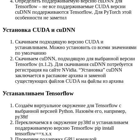
Определить поддерживаемую версию cuDNN для
Tensorflow – не все поддерживаемые CUDA версии
cuDNN поддерживаются Tensorflow. Для PyTorch этой
особенности не заметил
Установка CUDA и cuDNN
Скачиваем подходящую версию CUDA и
устанавливаем. Можно установить со всеми значениями
по умолчанию
Скачиваем cuDNN, подходящую для выбранной версии
Tensorflow (п.1.2). Для скачивания cuDNN потребуется
регистрация на сайте NVidia. “Установка” cuDNN
заключается в распакове архива и заменой
существующих файлов CUDA на файлы из архива
Устанавливаем Tensorflow
Создаём виртуальное окружение для Tensorflow c
выбранной версией Python. Назовём его, например,
py38tf
Переключаемся в окружение py38tf и устанавливаем
поддерживаемую версию Tensorflow pip install
tensorflow==x.x.x
Проверяем поддержку GPU командой