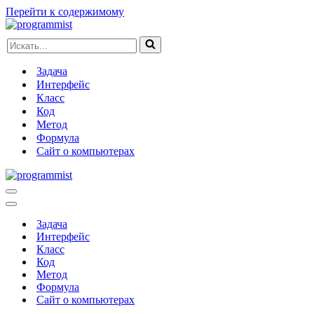
Перейти к содержимому
Искать...
Задача
Интерфейс
Класс
Код
Метод
Формула
Сайт о компьютерах
Меню
навигации
Меню
навигации
Задача
Интерфейс
Класс
Код
Метод
Формула
Сайт о компьютерах