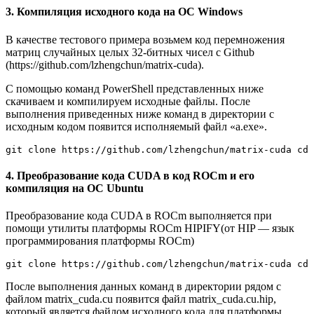
3. Компиляция исходного кода на ОС Windows
В качестве тестового примера возьмем код перемножения
матриц случайных целых 32-битных чисел с Github
(https://github.com/lzhengchun/matrix-cuda).
С помощью команд PowerShell представленных ниже
скачиваем и компилируем исходные файлы. После
выполнения приведенных ниже команд в директории с
исходным кодом появится исполняемый файл «a.exe».
git clone https://github.com/lzhengchun/matrix-cuda cd 
4. Преобразование кода CUDA в код ROCm и его
компиляция на ОС Ubuntu
Преобразование кода CUDA в ROCm выполняется при
помощи утилиты платформы ROCm HIPIFY(от HIP — язык
программирования платформы ROCm)
git clone https://github.com/lzhengchun/matrix-cuda cd 
После выполнения данных команд в директории рядом с
файлом matrix_cuda.cu появится файл matrix_cuda.cu.hip,
который является файлом исходного кода для платформы