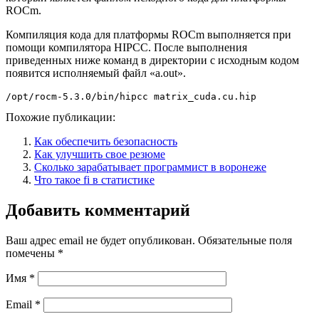
ROCm.
Компиляция кода для платформы ROCm выполняется при
помощи компилятора HIPCC. После выполнения
приведенных ниже команд в директории с исходным кодом
появится исполняемый файл «a.out».
/opt/rocm-5.3.0/bin/hipсс matrix_cuda.cu.hip
Похожие публикации:
Как обеспечить безопасность
Как улучшить свое резюме
Сколько зарабатывает программист в воронеже
Что такое fi в статистике
Добавить комментарий
Ваш адрес email не будет опубликован.
Обязательные поля
помечены
*
Имя
*
Email
*