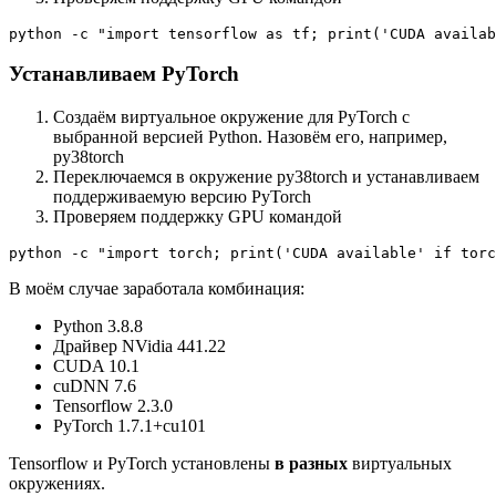
python -c "import tensorflow as tf; print('CUDA availab
Устанавливаем PyTorch
Создаём виртуальное окружение для PyTorch c
выбранной версией Python. Назовём его, например,
py38torch
Переключаемся в окружение py38torch и устанавливаем
поддерживаемую версию PyTorch
Проверяем поддержку GPU командой
python -c "import torch; print('CUDA available' if torc
В моём случае заработала комбинация:
Python 3.8.8
Драйвер NVidia 441.22
CUDA 10.1
cuDNN 7.6
Tensorflow 2.3.0
PyTorch 1.7.1+cu101
Tensorflow и PyTorch установлены
в разных
виртуальных
окружениях.