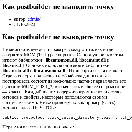
Как postbuilder не выводить точку
автор:
admin
31.10.2023
Как postbuilder не выводить точку
Не много отвлечемся и я вам расскажу о том, как и где
создаются MOM (TCL) расширения. Основную роль в этом
играют библиотеки ,
libcamsmom.dll
,
libcamsint.dll
и
libcams.dll
. Основные классы описаны в библиотеке —
libcamsint.dll
и
libcamsmom.dll
. Их иерархию — я не знаю.
Строго говоря, подготовка и обработка данных для
постпроцесса состоит из нескольких частей: первая часть это
функции MOM_POST_*, вторая часть из более современной
— классы. Каждый из них содержит огромное количество
методов и свойств, некоторые дополняются своими
специфическими. Ниже привожу их как пример (часть)
методы класса UGS::TCL :
public: protected: ::ask_output_directory(void) ::ask_o
Иерархия классов примерно такая :