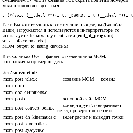
смещением 17. Что за команда TCL скрыта под этим номером
можно только догадываться.
. (*(void (__cdecl **)(int, _DWORD, int (__cdecl *)(int
Если Вы хотите узнать какие именно процедуры (Ваши\не
Ваши) загружаются и используются в интерпретаторе, то
используйте Tcl команду в событии [
end_of_program
] :
set s [ info commands ]
MOM_output_to_listing_device $s
В исходниках UG — файлы, отвечающие за МОМ,
расположены примерно здесь:
/src/cams/no/ind/
mom_post_tclex.c
— создание MOM — команд
mom_doc.c
mom_doc_definitions.c
mom_post.c
— основной файл MOM
— конвертирует \ поворачивает
mom_post_convert_point.c
точку, проверяет лицензию
mom_post_dh_kinematics.c
— ведет расчет и выводит точки
mom_post_kinematics.c
mom_post_syscycle.c