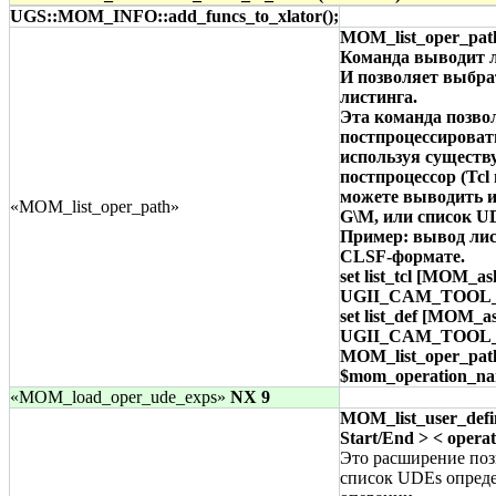
UGS::MOM_INFO::add_funcs_to_xlator();
MOM_list_oper_pat
Команда выводит л
И позволяет выбра
листинга.
Эта команда позво
постпроцессироват
используя сущест
постпроцессор (Tcl
можете выводить 
«MOM_list_oper_path»
G\M, или список U
Пример: вывод лис
CLSF-формате.
set list_tcl [MOM_a
UGII_CAM_TOOL_PA
set list_def [MOM_a
UGII_CAM_TOOL_P
MOM_list_oper_pat
$mom_operation_name
«MOM_load_oper_ude_exps»
NX 9
MOM_list_user_defi
Start/End > < opera
Это расширение поз
список UDEs опред