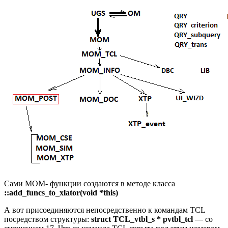
Сами MOM- функции создаются в методе класса
::add_funcs_to_xlator(void *this)
А вот присоединяются непосредственно к командам TCL
посредством структуры:
struct TCL_vtbl_s * pvtbl_tcl
— со