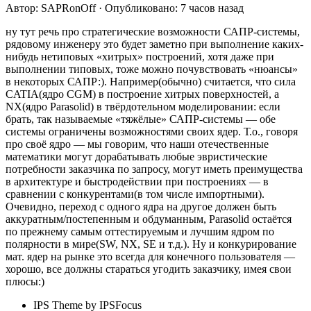
Автор: SAPRonOff · Опубликовано: 7 часов назад
ну тут речь про стратегические возможности САПР-системы,
рядовому инженеру это будет заметно при выполнение каких-
нибудь нетиповых «хитрых» построений, хотя даже при
выполнении типовых, тоже можно почувствовать «нюансы»
в некоторых САПР:). Например(обычно) считается, что сила
CATIA(ядро CGM) в построение хитрых поверхностей, а
NX(ядро Parasolid) в твёрдотельном моделировании: если
брать, так называемые «тяжёлые» САПР-системы — обе
системы ограничены возможностями своих ядер. Т.о., говоря
про своё ядро — мы говорим, что наши отечественные
математики могут дорабатывать любые эвристические
потребности заказчика по запросу, могут иметь преимущества
в архитектуре и быстродействии при построениях — в
сравнении с конкурентами(в том числе импортными).
Очевидно, переход с одного ядра на другое должен быть
аккуратным/постепенным и обдуманным, Parasolid остаётся
по прежнему самым оттестируемым и лучшим ядром по
полярности в мире(SW, NX, SE и т.д.). Ну и конкурирование
мат. ядер на рынке это всегда для конечного пользователя —
хорошо, все должны стараться угодить заказчику, имея свои
плюсы:)
IPS Theme by IPSFocus