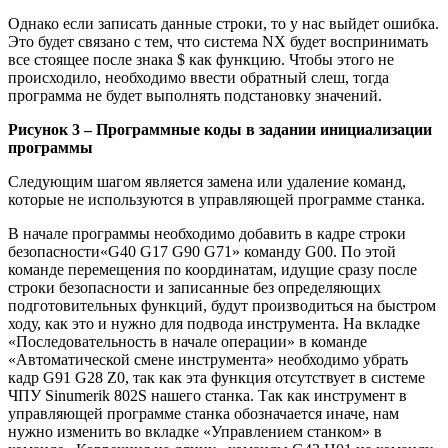
Однако если записать данные строки, то у нас выйдет ошибка.
Это будет связано с тем, что система NX будет воспринимать
все стоящее после знака $ как функцию. Чтобы этого не
происходило, необходимо ввести обратный слеш, тогда
программа не будет выполнять подстановку значений.
Рисунок 3 – Программные коды в задании инициализации
программы
Следующим шагом является замена или удаление команд,
которые не используются в управляющей программе станка.
В начале программы необходимо добавить в кадре строки
безопасности«G40 G17 G90 G71» команду G00. По этой
команде перемещения по координатам, идущие сразу после
строки безопасности и записанные без определяющих
подготовительных функций, будут производиться на быстром
ходу, как это и нужно для подвода инструмента. На вкладке
«Последовательность в начале операции» в команде
«Автоматической смене инструмента» необходимо убрать
кадр G91 G28 Z0, так как эта функция отсутствует в системе
ЧПУ Sinumerik 802S нашего станка. Так как инструмент в
управляющей программе станка обозначается иначе, нам
нужно изменить во вкладке «Управлением станком» в