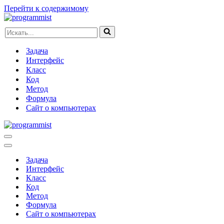
Перейти к содержимому
Искать...
Задача
Интерфейс
Класс
Код
Метод
Формула
Сайт о компьютерах
Меню
навигации
Меню
навигации
Задача
Интерфейс
Класс
Код
Метод
Формула
Сайт о компьютерах