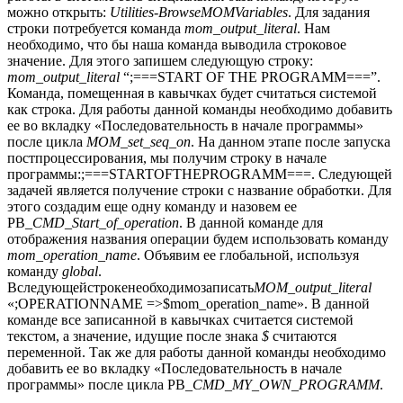
можно открыть:
Utilities-BrowseMOMVariables
. Для задания
строки потребуется команда
mom_output_literal
. Нам
необходимо, что бы наша команда выводила строковое
значение. Для этого запишем следующую строку:
mom_output_literal
“;===START OF THE PROGRAMM===”.
Команда, помещенная в кавычках будет считаться системой
как строка. Для работы данной команды необходимо добавить
ее во вкладку «Последовательность в начале программы»
после цикла
MOM_set_seq_on
. На данном этапе после запуска
постпроцессирования, мы получим строку в начале
программы:;===STARTOFTHEPROGRAMM===. Следующей
задачей является получение строки с название обработки. Для
этого создадим еще одну команду и назовем ее
PB
_CMD_Start_of_operation
. В данной команде для
отображения названия операции будем использовать команду
mom_operation_name
. Объявим ее глобальной, используя
команду
global
.
Вследующейстрокенеобходимозаписать
MOM_output_literal
«;OPERATIONNAME =>$mom_operation_name». В данной
команде все записанной в кавычках считается системой
текстом, а значение, идущие после знака
$
считаются
переменной. Так же для работы данной команды необходимо
добавить ее во вкладку «Последовательность в начале
программы» после цикла PB
_CMD_MY_OWN_PROGRAMM
.