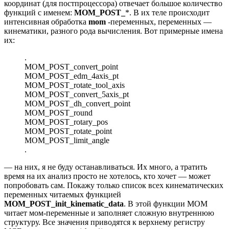
координат (для постпроцессора) отвечает большое количество
функций с именем:
MOM_POST_
*. В их теле происходит
интенсивная обработка
mom
-переменных, переменных —
кинематики, разного рода вычисления. Вот примерные имена
их:
.
MOM_POST_convert_point
MOM_POST_edm_4axis_pt
MOM_POST_rotate_tool_axis
MOM_POST_convert_5axis_pt
MOM_POST_dh_convert_point
MOM_POST_round
MOM_POST_rotary_pos
MOM_POST_rotate_point
MOM_POST_limit_angle
.
— на них, я не буду останавливаться. Их много, а тратить
время на их анализ просто не хотелось, кто хочет — может
попробовать сам. Покажу только список всех кинематических
переменных читаемых функцией
MOM_POST_init_kinematic_data
. В этой функции MOM
читает мом-переменные и заполняет сложную внутреннюю
структуру. Все значения приводятся к верхнему регистру