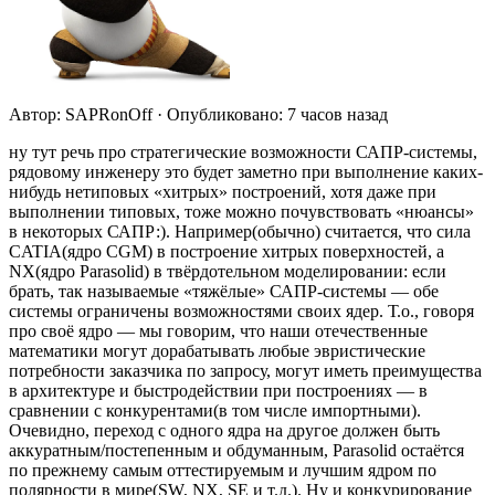
Автор: SAPRonOff · Опубликовано: 7 часов назад
ну тут речь про стратегические возможности САПР-системы,
рядовому инженеру это будет заметно при выполнение каких-
нибудь нетиповых «хитрых» построений, хотя даже при
выполнении типовых, тоже можно почувствовать «нюансы»
в некоторых САПР:). Например(обычно) считается, что сила
CATIA(ядро CGM) в построение хитрых поверхностей, а
NX(ядро Parasolid) в твёрдотельном моделировании: если
брать, так называемые «тяжёлые» САПР-системы — обе
системы ограничены возможностями своих ядер. Т.о., говоря
про своё ядро — мы говорим, что наши отечественные
математики могут дорабатывать любые эвристические
потребности заказчика по запросу, могут иметь преимущества
в архитектуре и быстродействии при построениях — в
сравнении с конкурентами(в том числе импортными).
Очевидно, переход с одного ядра на другое должен быть
аккуратным/постепенным и обдуманным, Parasolid остаётся
по прежнему самым оттестируемым и лучшим ядром по
полярности в мире(SW, NX, SE и т.д.). Ну и конкурирование