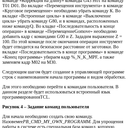
команде «Коррекция на длину» команды G43 H01 на команду
T01 D01. Во вкладке «Перемещения инструмента» в команде
«Круговое перемещение» необходимо убрать команду К. Во
вкладке «Встроенные циклы» в команде «Выключение
цикла» убрать команду G80, и в командах, расположенных
ниже командуQ. Во кладке «Последовательность в конце
операции» в команде «ПеремещениеGomove» необходимо
добавить кадр с командами G00 и Z. Зададим выражение Z =
100. По этой команде после окончания операции инструмент
будет отводится на безопасное расстояние от заготовки. Во
вкладке «Последовательность в конце программы» в команде
«Конец программы» убираем кадр %_N_K_MPF, а также
заменяем кадр M02 на M30.
Следующим шагом будет создание в управляющей программе
строк с наименованием начала программы и видом обработки.
Для этого необходимо перейти к командам пользователя. В
данном разделе будет использоваться встроенный язык
программированияTCL.
Рисунок 4 – Задание команд пользователя
Для начала необходимо создать свою команду.
Назовемее
PB_CMD_MY_OWN_PROGRAMM
. Для упрощения
работы в системе есть специальная база команд, которую