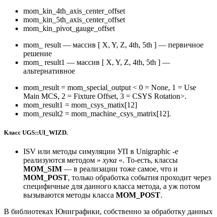
mom_kin_4th_axis_center_offset
mom_kin_5th_axis_center_offset
mom_kin_pivot_gauge_offset
mom_ result — массив [ X, Y, Z, 4th, 5th ] — первичное
решение
mom_ result1 — массив [ X, Y, Z, 4th, 5th ] —
альтернативное
mom_result = mom_special_output < 0 = None, 1 = Use
Main MCS, 2 = Fixture Offset, 3 = CSYS Rotation>.
mom_result1 = mom_csys_matix[12]
mom_result2 = mom_machine_csys_matrix[12].
Класс UGS::UI_WIZD.
ISV или методы симуляции УП в Unigraphic -е
реализуются методом »
хука
«. То-есть, классы
MOM_SIM
— в реализации тоже самое, что и
MOM_POST
, только обработка события проходит через
специфичные для данного класса метода, а уж потом
вызываются методы класса
MOM_POST
.
В библиотеках Юниграфики, собственно за обработку данных