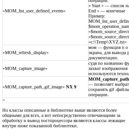
операции.
» Start » — список 
«MOM_list_user_defined_events»
End » — конечные
Пример:
MOM_list_user_define
$mom_operation_nam
«$mom_source_director
«$mom_source_director
«c:\\Temp\\XYZ.txt»
мом — функция п о
«MOM_refresh_display»
экрана, для вывода 
документации.
судя по названию ф
«MOM_capture_image»
захват изображения 
используются техн
MOM_capture_path_
— позволяет выбрат
«MOM_capture_path_gif_image»
NX 9
сохранять gif -файлы 
операции.
>
Но классы описанные в библиотеке выше являются более
общными для всех, а вот непосредственно отвечающими за
обработку и вывод постпроцессора являются классы лежащие
внутри ниже показанной библиотеки.