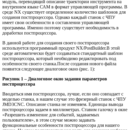
модуль, переводящий описание траектории инструмента на
внутреннем языке САМ в формат управляющей программы. В
среде NX существует определенное количество шаблонов для
создания постпроцессора. Однако каждый станок с ЧПУ
имеет свои особенности в составлении управляющей
программы. Именно поэтому существует необходимость в
доработки постпроцессора.
В данной работе для создания своего постпроцессора
используется программный продукт NX/PostBuilder.В этой
среде автоматически будет создаваться стандартный шаблон
постпроцессора, который необходимо редактировать под
особенности своего станка.После создания нового файла
появится следующее диалоговое окно (рис. 1):
Рисунок 1 – Диалоговое окно задания параметров
постпроцессора
Вводиться имя постпроцессора, лучше, если оно совпадает с
моделью станка, в нашем случае это фрезерный станок с ЧПУ
JMD3CNC. Описание станка не изменяем. Единицы вывода
постпроцессора задаем в миллиметрах. Ставим галочку в окне
«Разрешить изменение для событий, задаваемых
пользователем», в этом случае можно задавать
функциональные особенности постпроцессора для нашего