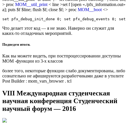
> proc
MOM__util_print
< line >set f [open «./pfx_information.out»
a]; puts $f $line; flush $f; close $f; > proc
MOM__boot
<>
set pfx_debug_init_done 0; set pfx_debug_events 0; set 
Что делает этот код — я не знаю. Наверно он служит для
каких-то отладочных мероприятий.
Подведем итоги.
Как вы можете видеть, при постпроцессировании доступны
MOM -функции из 3-х классов
более того, некоторые функции слабо документированы, либо
сознательно не афишируются разработчиками даже в утилите
Post Builder : mom_vars_browser . tcl
VIII Международная студенческая
научная конференция Студенческий
научный форум — 2016