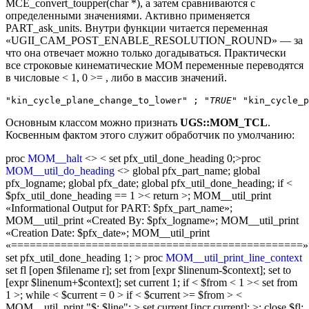
MCE_convert_toupper(char *), а затем сравниваются с
определенными значениями. Активно применяется
PART_ask_units. Внутри функции читается переменная
«UGII_CAM_POST_ENABLE_RESOLUTION_ROUND» — за
что она отвечает можно только догадываться. Практически
все строковые кинематические MOM переменные переводятся
в числовые < 1, 0 >= , либо в массив значений.
"kin_cycle_plane_change_to_lower" ; 
"TRUE"
 "kin_cycle_p
Основным классом можно признать
UGS::MOM_TCL
.
Косвенным фактом этого служит обработчик по умолчанию:
proc
MOM__halt
<> < set pfx_util_done_heading 0;>proc
MOM__util_do_heading
<> global pfx_part_name; global
pfx_logname; global pfx_date; global pfx_util_done_heading; if <
$pfx_util_done_heading == 1 >< return >; MOM__util_print
«Informational Output for PART: $pfx_part_name»;
MOM__util_print «Created By: $pfx_logname»; MOM__util_print
«Creation Date: $pfx_date»; MOM__util_print
«===============================================»
set pfx_util_done_heading 1; > proc
MOM__util_print_line_context
set fl [open $filename r]; set from [expr $linenum-$context]; set to
[expr $linenum+$context]; set current 1; if < $from < 1 >< set from
1 >; while < $current = 0 > if < $current >= $from > <
MOM__util_print "$: $line"; > set current [incr current]; >; close $fl;