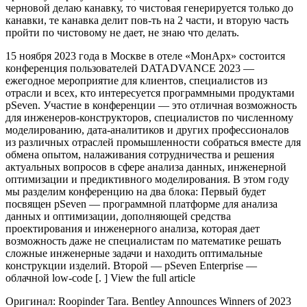
черновой делаю канавку, то чистовая генерируется только до
канавки, те канавка делит пов-ть на 2 части, и вторую часть
пройти по чистовому не дает, не знаю что делать.
15 ноября 2023 года в Москве в отеле «МонАрх» состоится
конференция пользователей DATADVANCE 2023 —
ежегодное мероприятие для клиентов, специалистов из
отрасли и всех, кто интересуется программными продуктами
pSeven. Участие в конференции — это отличная возможность
для инженеров-конструкторов, специалистов по численному
моделированию, дата-аналитиков и других профессионалов
из различных отраслей промышленности собраться вместе для
обмена опытом, налаживания сотрудничества и решения
актуальных вопросов в сфере анализа данных, инженерной
оптимизации и предиктивного моделирования. В этом году
мы разделим конференцию на два блока: Первый будет
посвящен pSeven — программной платформе для анализа
данных и оптимизации, дополняющей средства
проектирования и инженерного анализа, которая дает
возможность даже не специалистам по математике решать
сложные инженерные задачи и находить оптимальные
конструкции изделий. Второй — pSeven Enterprise —
облачной low-code [. ] View the full article
Оригинал: Roopinder Tara. Bentley Announces Winners of 2023