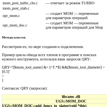
mom_post_turbo_cbs.c
— отвечает за режим TURBO
mom_post_ytab.c
— создает MOM — переменные
opr_mom.c
для параметров операций
— создает MOM — переменные
opr_mom_doc.c
для параметров операций для Shop
Методы классов.
Рассмотрим их, по мере создания и подключения.
Пример цикла обхода всех членов в программе в поисках
нужного инструмента, используя язык запросов QRY:
QRY='[$mom_tool_name] &= [^T.*$] &&[$mom_tool_diameter] >
[0.5]’
>
]
Синтаксис QRY (запросов):
libcams .dll
UGS::MOM_DOC
UGS::MOM_DOC::add_funcs_to_xlator(void *this)