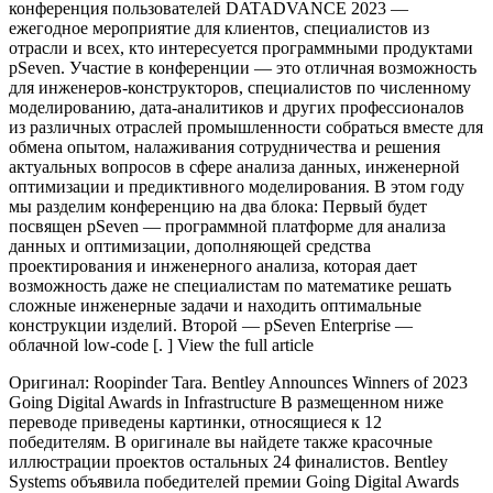
конференция пользователей DATADVANCE 2023 —
ежегодное мероприятие для клиентов, специалистов из
отрасли и всех, кто интересуется программными продуктами
pSeven. Участие в конференции — это отличная возможность
для инженеров-конструкторов, специалистов по численному
моделированию, дата-аналитиков и других профессионалов
из различных отраслей промышленности собраться вместе для
обмена опытом, налаживания сотрудничества и решения
актуальных вопросов в сфере анализа данных, инженерной
оптимизации и предиктивного моделирования. В этом году
мы разделим конференцию на два блока: Первый будет
посвящен pSeven — программной платформе для анализа
данных и оптимизации, дополняющей средства
проектирования и инженерного анализа, которая дает
возможность даже не специалистам по математике решать
сложные инженерные задачи и находить оптимальные
конструкции изделий. Второй — pSeven Enterprise —
облачной low-code [. ] View the full article
Оригинал: Roopinder Tara. Bentley Announces Winners of 2023
Going Digital Awards in Infrastructure В размещенном ниже
переводе приведены картинки, относящиеся к 12
победителям. В оригинале вы найдете также красочные
иллюстрации проектов остальных 24 финалистов. Bentley
Systems объявила победителей премии Going Digital Awards