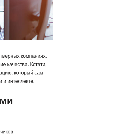
фтверных компаниях.
е качества. Кстати,
ацию, который сам
 и интеллекте.
ыми
чиков.