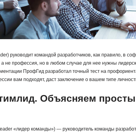
ader) руководит командой разработчиков, как правило, в со
 а не профессия, но в любом случае для нее нужны лидерски
иентации ПрофГид разработал точный тест на профориент
ессии вам подходят, даст заключение о вашем типе личности
 тимлид. Объясняем прост
 leader «лидер команды») — руководитель команды разработ