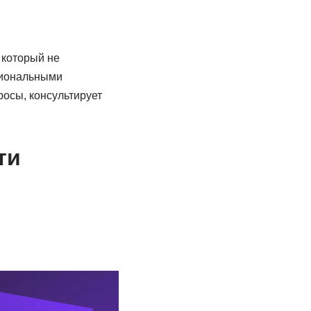
 который не
сиональными
росы, консультирует
ти