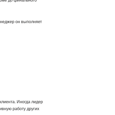
зюме до финального
енеджер он выполняет
клиента. Иногда лидер
ивную работу других