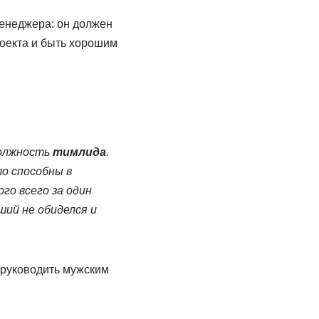
енеджера: он должен
оекта и быть хорошим
должность
тимлида
.
то способны в
го всего за один
ший не обиделся и
 руководить мужским