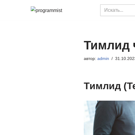
Перейти
к
содержимому
Тимлид 
автор:
admin
31.10.202
Тимлид (Te