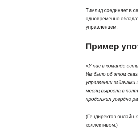
Тимлид соединяет в с
одновременно обладат
управленцем.
Пример упо
«У нас в команде ест
Им было об этом сказ
управлении задачами 
месяц выросла в полт
продолжил усердно р
(Гендиректор онлайн-к
коллективом.)