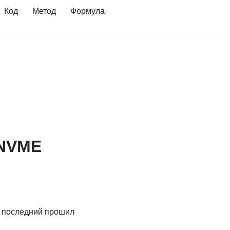
Код
Метод
Формула
 NVME
с последний прошил