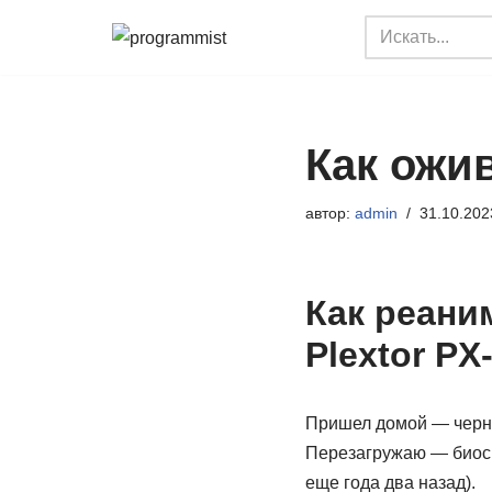
Перейти
к
содержимому
Как ожи
автор:
admin
31.10.202
Как реани
Plextor P
Пришел домой — черн
Перезагружаю — биос 
еще года два назад).