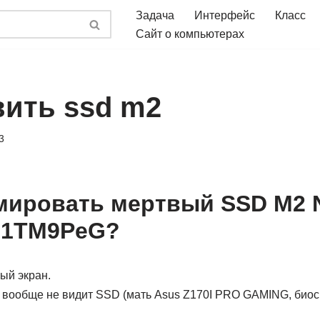
Задача
Интерфейс
Класс
Сайт о компьютерах
вить ssd m2
3
мировать мертвый SSD M2
X-1TM9PeG?
ый экран.
вообще не видит SSD (мать Asus Z170I PRO GAMING, био