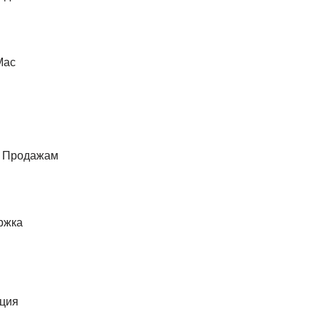
Mac
о Продажам
ржка
ция