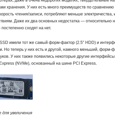
терах, даже в очень недорогих моделях, твердотельные на
ми хранения. У них есть много преимуществ по сравнению
корость чтения/записи, потребляют меньше электричества, 
твиям. Даже их два основных недостатка — относительно 
постепенно сходят на нет.
SSD имели тот же самый форм-фактор (2.5″ HDD) и интерфе
. Но теперь у них есть и другой, намного меньший, форм-ф
ков. У них также появились некоторые другие интерфейсы:
xpress (NVMe), основанный на шине PCI Express.
 для увеличения