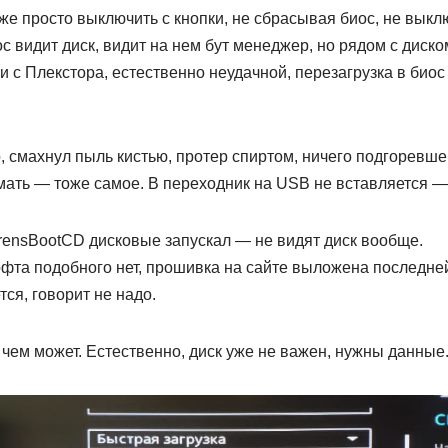
е просто выключить с кнопки, не сбрасывая биос, не выкл
 видит диск, видит на нем бут менеджер, но рядом с диском 
и с Плекстора, естественно неудачной, перезагрузка в биос
, смахнул пыль кистью, протер спиртом, ничего подгоревше
мать — тоже самое. В переходник на USB не вставляется —
irensBootCD дисковые запускал — не видят диск вообще.
фта подобного нет, прошивка на сайте выложена последней
тся, говорит не надо.
 чем может. Естественно, диск уже не важен, нужны данные