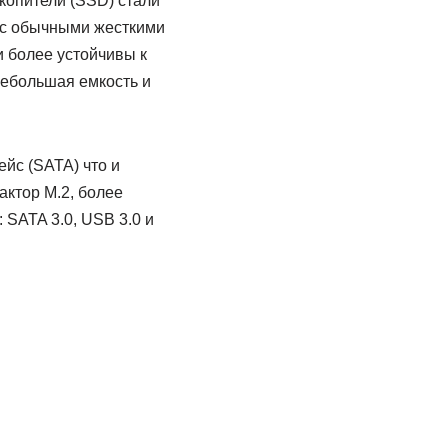
копители (SSD) стали
 с обычными жесткими
и более устойчивы к
небольшая емкость и
йс (SATA) что и
актор M.2, более
 SATA 3.0, USB 3.0 и