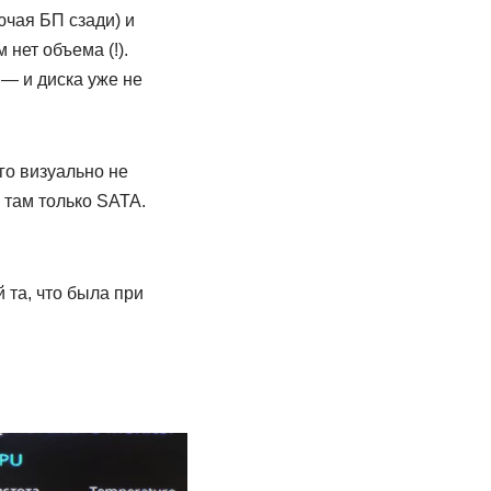
ючая БП сзади) и
нет объема (!).
 — и диска уже не
го визуально не
 там только SATA.
 та, что была при
.