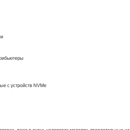
ии
трибьютеры
ные с устройств NVMe