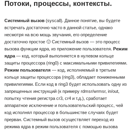
Потоки, процессы, контексты.
Системный вызов
(syscall). Данное понятие, вы будете
встречать достаточно часто в данной статье, однако
несмотря на всю мощь звучания, его определение
достаточно простое 🙂 Системный вызов — это процесс
вызова функции ядра, из приложение пользователя.
Режим
ядра
— код, который выполняется в нулевом кольце
защиты процессора (ring0) с максимальными привилегиями.
Режим пользователя
— код, исполняемый в третьем
кольце защиты процессора (ring3), обладает пониженными
привилегиями. Если код в ring3 будет использовать одну из
запрещенных инструкций (к примеру rdmsr/wrmsr, in/out,
попытку чтения регистра cr3, cr4 и т.д.), сработает
аппаратное исключение и пользовательский процесс, чей
код исполнял процессор в большинстве случаях будет
прерван. Системный вызов осуществляет переход из
режима ядра в режим пользователя с помощью вызова