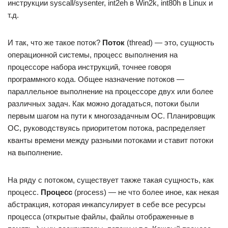
инструкции syscall/sysenter, int2eh в Win2k, int80h в Linux и
т.д.
И так, что же такое поток?
Поток
(thread) — это, сущность
операционной системы, процесс выполнения на
процессоре набора инструкций, точнее говоря
программного кода. Общее назначение потоков —
параллельное выполнение на процессоре двух или более
различных задач. Как можно догадаться, потоки были
первым шагом на пути к многозадачным ОС. Планировщик
ОС, руководствуясь приоритетом потока, распределяет
кванты времени между разными потоками и ставит потоки
на выполнение.
На ряду с потоком, существует также такая сущность, как
процесс.
Процесс
(process) — не что более иное, как некая
абстракция, которая инкапсулирует в себе все ресурсы
процесса (открытые файлы, файлы отображенные в