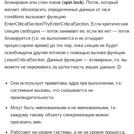
блокировок или спин локов (
spin lock
). Поток, который
желает обезопасить определенные данные от race
conditions вызывает функцию
EnterCliticalSection/TryEnterCriticalSection. Если критическая
секция свободна — поток занимает ее, если же нет — поток
блокируется (т.е. не выполняется и не отъедает
процессорное время) до тех пор, пока секция не будет
освобождена другим потоком с помощью вызова функции
LeaveCriticalSection. Данные функции — атомарные, т.е. вы
можете не переживать за целостность ваших данных 😉
Они использует примитивы ядра при выполнении, т.е.
системные вызовы, что сказывается не
производительности.
Могут быть именованными и не именованными, т.е.
каждому такому объекту синхронизации можно
присвоить имя.
Работают на уровне системы, а не на уровне процесса,