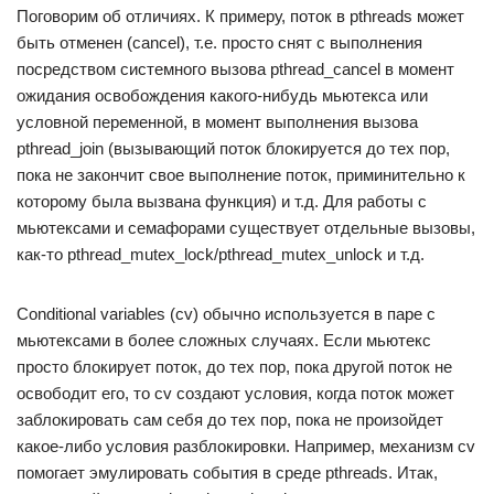
Поговорим об отличиях. К примеру, поток в pthreads может
быть отменен (cancel), т.е. просто снят с выполнения
посредством системного вызова pthread_cancel в момент
ожидания освобождения какого-нибудь мьютекса или
условной переменной, в момент выполнения вызова
pthread_join (вызывающий поток блокируется до тех пор,
пока не закончит свое выполнение поток, приминительно к
которому была вызвана функция) и т.д. Для работы с
мьютексами и семафорами существует отдельные вызовы,
как-то pthread_mutex_lock/pthread_mutex_unlock и т.д.
Conditional variables (cv) обычно используется в паре с
мьютексами в более сложных случаях. Если мьютекс
просто блокирует поток, до тех пор, пока другой поток не
освободит его, то cv создают условия, когда поток может
заблокировать сам себя до тех пор, пока не произойдет
какое-либо условия разблокировки. Например, механизм cv
помогает эмулировать события в среде pthreads. Итак,