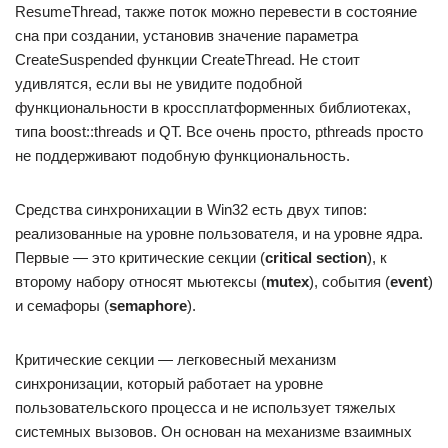
ResumeThread, также поток можно перевести в состояние
сна при создании, установив значение параметра
СreateSuspended функции CreateThread. Не стоит
удивлятся, если вы не увидите подобной
функциональности в кроссплатформенных библиотеках,
типа boost::threads и QT. Все очень просто, pthreads просто
не поддерживают подобную функциональность.
Средства синхронихации в Win32 есть двух типов:
реализованные на уровне пользователя, и на уровне ядра.
Первые — это критические секции (
critical section
), к
второму набору относят мьютексы (
mutex
), события (
event
)
и семафоры (
semaphore
).
Критические секции — легковесный механизм
синхронизации, который работает на уровне
пользовательского процесса и не использует тяжелых
системных вызовов. Он основан на механизме взаимных