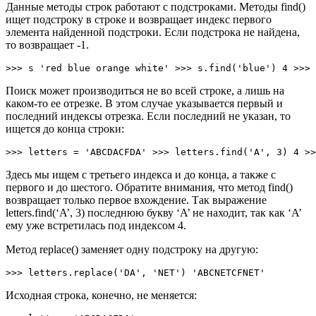
Данные методы строк работают с подстроками. Методы find()
ищет подстроку в строке и возвращает индекс первого
элемента найденной подстроки. Если подстрока не найдена,
то возвращает -1.
>>> s 'red blue orange white' >>> s.find('blue') 4 >>> 
Поиск может производиться не во всей строке, а лишь на
каком-то ее отрезке. В этом случае указывается первый и
последний индексы отрезка. Если последний не указан, то
ищется до конца строки:
>>> letters = 'ABCDACFDA' >>> letters.find('A', 3) 4 >>
Здесь мы ищем с третьего индекса и до конца, а также с
первого и до шестого. Обратите внимания, что метод find()
возвращает только первое вхождение. Так выражение
letters.find(‘A’, 3) последнюю букву ‘A’ не находит, так как ‘A’
ему уже встретилась под индексом 4.
Метод replace() заменяет одну подстроку на другую:
>>> letters.replace('DA', 'NET') 'ABCNETCFNET'
Исходная строка, конечно, не меняется: