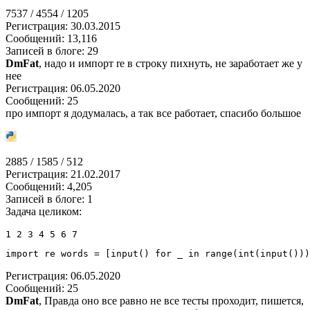
7537 / 4554 / 1205
Регистрация: 30.03.2015
Сообщений: 13,116
Записей в блоге: 29
DmFat
, надо и импорт re в строку пихнуть, не заработает же у
нее
Регистрация: 06.05.2020
Сообщений: 25
про импорт я додумалась, а так все работает, спасибо большое
2885 / 1585 / 512
Регистрация: 21.02.2017
Сообщений: 4,205
Записей в блоге: 1
Задача целиком:
1 2 3 4 5 6 7
import
re
 words 
=
[
input
(
)
for
 _ 
in
range
(
int
(
input
(
)
)
)
Регистрация: 06.05.2020
Сообщений: 25
DmFat
, Правда оно все равно не все тесты проходит, пишется,