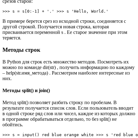
срезов старой:
>>> s = s[0:-1] + '.' >>> s 'Hello, World.'
В примере берется срез из исходной строки, соединяется с
другой строкой. Получается новая строка, которая
присваивается переменной s . Ее старое значение при этом
теряется.
Методы строк
В Python для строк есть множество методов. Посмотреть их
можно по команде dir(str) , получить информацию по каждому
– help(str.имя_метода) . Рассмотрим наиболее интересные из
них.
Методы split() и join()
Метод split() позволяет разбить строку по пробелам. В
результате получается список слов. Если пользователь вводит
в одной строке ряд слов или чисел, каждое из которых должно
в программе обрабатываться отдельно, то без split() не
обойтись.
>>> s = input() red blue orange white >>> s 'red blue o