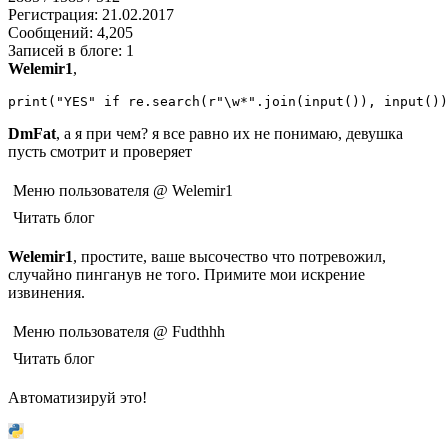
Регистрация: 21.02.2017
Сообщений: 4,205
Записей в блоге: 1
Welemir1
,
print
(
"YES"
if
re
.
search
(
r
"
\w
*"
.
join
(
input
(
)
)
,
input
(
)
)
DmFat
, а я при чем? я все равно их не понимаю, девушка
пусть смотрит и проверяет
Меню пользователя @ Welemir1
Читать блог
Welemir1
, простите, ваше высочество что потревожил,
случайно пинганув не того. Примите мои искрение
извинения.
Меню пользователя @ Fudthhh
Читать блог
Автоматизируй это!