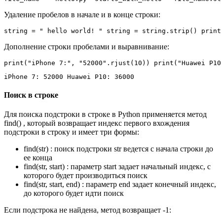
Удаление пробелов в начале и в конце строки:
string = " hello world! " string = string.strip() print
Дополнение строки пробелами и выравнивание:
print("iPhone 7:", "52000".rjust(10)) print("Huawei P10
iPhone 7: 52000 Huawei P10: 36000
Поиск в строке
Для поиска подстроки в строке в Python применяется метод
find() , который возвращает индекс первого вхождения
подстроки в строку и имеет три формы:
find(str) : поиск подстроки str ведется с начала строки до
ее конца
find(str, start) : параметр start задает начальный индекс, с
которого будет производиться поиск
find(str, start, end) : параметр end задает конечный индекс,
до которого будет идти поиск
Если подстрока не найдена, метод возвращает -1: