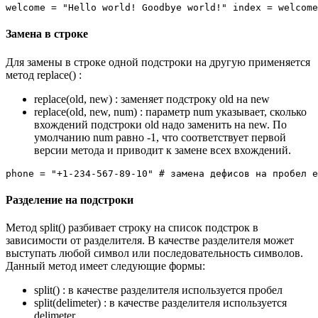
welcome = "Hello world! Goodbye world!" index = welcome
Замена в строке
Для замены в строке одной подстроки на другую применяется
метод replace() :
replace(old, new) : заменяет подстроку old на new
replace(old, new, num) : параметр num указывает, сколько
вхождений подстроки old надо заменить на new. По
умолчанию num равно -1, что соответствует первой
версии метода и приводит к замене всех вхождений.
phone = "+1-234-567-89-10" # замена дефисов на пробел e
Разделение на подстроки
Метод split() разбивает строку на список подстрок в
зависимости от разделителя. В качестве разделителя может
выступать любой символ или последовательность символов.
Данный метод имеет следующие формы:
split() : в качестве разделителя используется пробел
split(delimeter) : в качестве разделителя используется
delimeter