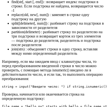
find(str[, start [, end]) : возвращает индекс подстроки в
строке. Если подстрока не найдена, возвращается число
-1
replace(old, new[, num]) : заменяет в строке одну
подстроку на другую
split([delimeter[, num]]) : разбивает строку на подстроки в
зависимости от разделителя
partition(delimeter) : разбивает строку по разделителю на
три подстроки и возвращает кортеж из трех элементов
— подстрока до разделителя, разделитель и подстрока
после разделителя
join(strs) : объединяет строки в одну строку, вставляя
между ними определенный разделитель
Например, если мы ожидаем ввод с клавиатуры числа, то
перед преобразованием введенной строки в число можно
проверить, с помощью метода isnumeric() введено ли в
действительности число, и если так, то выполнить операцию
преобразования:
string = input("Введите число: ") if string.isnumeric()
Проверка, начинается или оканчивается строка на
определенную подстроку:
file_name = "hello.py" starts_with_hello = file_name.st