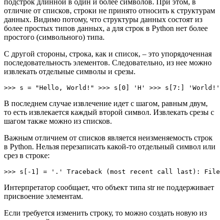
подстрок длинной в один и более символов. При этом, в
отличие от списков, строки не принято относить к структурам
данных. Видимо потому, что структуры данных состоят из
более простых типов данных, а для строк в Python нет более
простого (символьного) типа.
С другой стороны, строка, как и список, – это упорядоченная
последовательность элементов. Следовательно, из нее можно
извлекать отдельные символы и срезы.
>>> s = "Hello, World!" >>> s[0] 'H' >>> s[7:] 'World!'
В последнем случае извлечение идет с шагом, равным двум,
то есть извлекается каждый второй символ. Извлекать срезы с
шагом также можно из списков.
Важным отличием от списков является неизменяемость строк
в Python. Нельзя перезаписать какой-то отдельный символ или
срез в строке:
>>> s[-1] = '.' Traceback (most recent call last): File
Интерпретатор сообщает, что объект типа str не поддерживает
присвоение элементам.
Если требуется изменить строку, то можно создать новую из