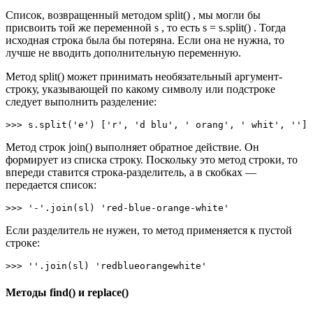
Список, возвращенный методом split() , мы могли бы
присвоить той же переменной s , то есть s = s.split() . Тогда
исходная строка была бы потеряна. Если она не нужна, то
лучше не вводить дополнительную переменную.
Метод split() может принимать необязательный аргумент-
строку, указывающей по какому символу или подстроке
следует выполнить разделение:
>>> s.split('e') ['r', 'd blu', ' orang', ' whit', '']
Метод строк join() выполняет обратное действие. Он
формирует из списка строку. Поскольку это метод строки, то
впереди ставится строка-разделитель, а в скобках —
передается список:
>>> '-'.join(sl) 'red-blue-orange-white'
Если разделитель не нужен, то метод применяется к пустой
строке:
>>> ''.join(sl) 'redblueorangewhite'
Методы find() и replace()