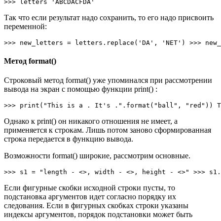
>>> letters 'ABCDACFDA'
Так что если результат надо сохранить, то его надо присвоить
переменной:
>>> new_letters = letters.replace('DA', 'NET') >>> new_
Метод format()
Строковый метод format() уже упоминался при рассмотрении
вывода на экран с помощью функции print() :
>>> print("This is a . It's .".format("ball", "red")) T
Однако к print() он никакого отношения не имеет, а
применяется к строкам. Лишь потом заново сформированная
строка передается в функцию вывода.
Возможности format() широкие, рассмотрим основные.
>>> s1 = "length - <>, width - <>, height - <>" >>> s1.
Если фигурные скобки исходной строки пусты, то
подстановка аргументов идет согласно порядку их
следования. Если в фигурных скобках строки указаны
индексы аргументов, порядок подстановки может быть