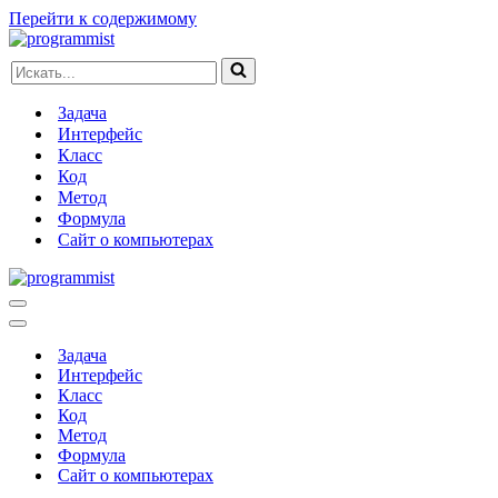
Перейти к содержимому
Искать...
Задача
Интерфейс
Класс
Код
Метод
Формула
Сайт о компьютерах
Меню
навигации
Меню
навигации
Задача
Интерфейс
Класс
Код
Метод
Формула
Сайт о компьютерах