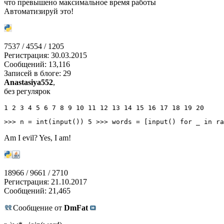
что превышено максимальное время работы
Автоматизируй это!
7537 / 4554 / 1205
Регистрация: 30.03.2015
Сообщений: 13,116
Записей в блоге: 29
Anastasiya552
,
без регулярок
1 2 3 4 5 6 7 8 9 10 11 12 13 14 15 16 17 18 19 20
>>>
 n 
=
int
(
input
(
)
)
5
>>>
 words 
=
[
input
(
)
for
 _ 
in
ra
Am I evil? Yes, I am!
18966 / 9661 / 2710
Регистрация: 21.10.2017
Сообщений: 21,465
Сообщение от
DmFat