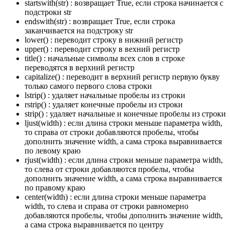
startswith(str) : возвращает True, если строка начинается с
подстроки str
endswith(str) : возвращает True, если строка
заканчивается на подстроку str
lower() : переводит строку в нижний регистр
upper() : переводит строку в вехний регистр
title() : начальные символы всех слов в строке
переводятся в верхний регистр
capitalize() : переводит в верхний регистр первую букву
только самого первого слова строки
lstrip() : удаляет начальные пробелы из строки
rstrip() : удаляет конечные пробелы из строки
strip() : удаляет начальные и конечные пробелы из строки
ljust(width) : если длина строки меньше параметра width,
то справа от строки добавляются пробелы, чтобы
дополнить значение width, а сама строка выравнивается
по левому краю
rjust(width) : если длина строки меньше параметра width,
то слева от строки добавляются пробелы, чтобы
дополнить значение width, а сама строка выравнивается
по правому краю
center(width) : если длина строки меньше параметра
width, то слева и справа от строки равномерно
добавляются пробелы, чтобы дополнить значение width,
а сама строка выравнивается по центру