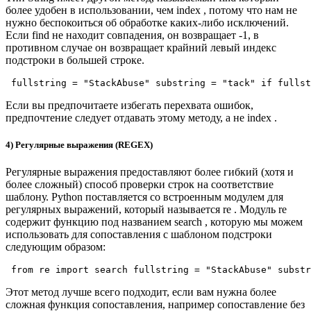
более удобен в использовании, чем index , потому что нам не
нужно беспокоиться об обработке каких-либо исключений.
Если find не находит совпадения, он возвращает -1, в
противном случае он возвращает крайний левый индекс
подстроки в большей строке.
fullstring = "StackAbuse" substring = "tack" if fullst
Если вы предпочитаете избегать перехвата ошибок,
предпочтение следует отдавать этому методу, а не index .
4) Регулярные выражения (REGEX)
Регулярные выражения предоставляют более гибкий (хотя и
более сложный) способ проверки строк на соответствие
шаблону. Python поставляется со встроенным модулем для
регулярных выражений, который называется re . Модуль re
содержит функцию под названием search , которую мы можем
использовать для сопоставления с шаблоном подстроки
следующим образом:
from re import search fullstring = "StackAbuse" substr
Этот метод лучше всего подходит, если вам нужна более
сложная функция сопоставления, например сопоставление без