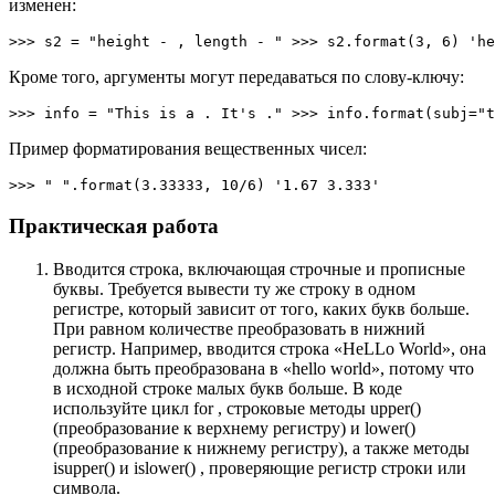
изменен:
>>> s2 = "height - , length - " >>> s2.format(3, 6) 'he
Кроме того, аргументы могут передаваться по слову-ключу:
>>> info = "This is a . It's ." >>> info.format(subj="t
Пример форматирования вещественных чисел:
>>> " ".format(3.33333, 10/6) '1.67 3.333'
Практическая работа
Вводится строка, включающая строчные и прописные
буквы. Требуется вывести ту же строку в одном
регистре, который зависит от того, каких букв больше.
При равном количестве преобразовать в нижний
регистр. Например, вводится строка «HeLLo World», она
должна быть преобразована в «hello world», потому что
в исходной строке малых букв больше. В коде
используйте цикл for , строковые методы upper()
(преобразование к верхнему регистру) и lower()
(преобразование к нижнему регистру), а также методы
isupper() и islower() , проверяющие регистр строки или
символа.