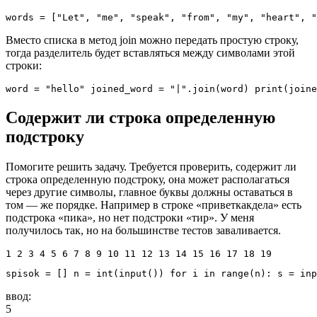
words = ["Let", "me", "speak", "from", "my", "heart", "
Вместо списка в метод join можно передать простую строку,
тогда разделитель будет вставляться между символами этой
строки:
word = "hello" joined_word = "|".join(word) print(joine
Содержит ли строка определенную
подстроку
Помогите решить задачу. Требуется проверить, содержит ли
строка определенную подстроку, она может располагаться
через другие символы, главное буквы должны оставаться в
том — же порядке. Например в строке «приветкакдела» есть
подстрока «пика», но нет подстроки «тир». У меня
получилось так, но на большинстве тестов заваливается.
1 2 3 4 5 6 7 8 9 10 11 12 13 14 15 16 17 18 19
spisok 
=
[
]
 n 
=
int
(
input
(
)
)
for
 i 
in
range
(
n
)
: s 
=
inp
ввод:
5