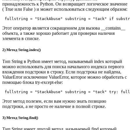
принадлежность к Python. Он возвращает логическое значение
( True или False ) и может использоваться следующим образом:
fullstring = "StackAbuse" substring = "tack" if substr
Этот оператор является сокращением для вызова __contains__
объекта, а также хорошо работает для проверки наличия
элемента в списке.
2) Метод String.index()
Тип String в Python имеет метод, называемый index который
можно использовать для поиска начального индекса первого
вхождения подстроки в строку. Если подстрока не найдена,
ValueError исключение ValueError, которое можно обработать с
помощью блока try-except-else:
fullstring = "StackAbuse" substring = "tack" try: full
Этот метод полезен, если вам нужно знать позицию
подстроки, а не просто ее наличие в полной строке.
3) Метод String.find()
Тип String имеет другой метод, называемый find который