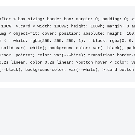
after < box-sizing: border-box; margin: 0; padding: 0; >i
 100%; >.card < width: 100vw; height: 100vh; margin: 0 au
img < object-fit: cover; position: absolute; height: 100
n < --white: rgba(255, 255, 255, 1); --black: rgba(0, 0, 
 solid var(--white); background-color: var(--black); padd
ursor: pointer; color: var(--white); transition: border-c
0.2s linear, color 0.2s linear; >button:hover < color: va
(--black); background-color: var(--white); >.card button