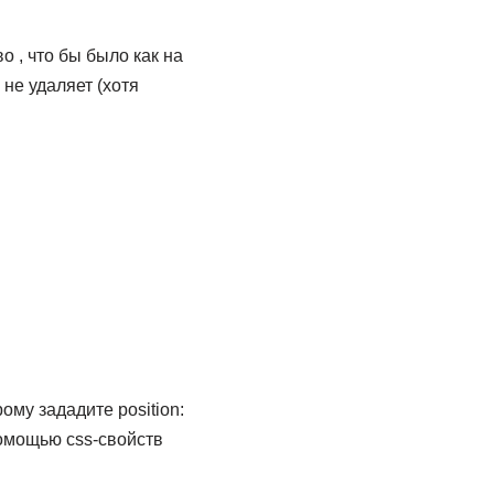
о , что бы было как на
 не удаляет (хотя
рому зададите position:
помощью css-свойств