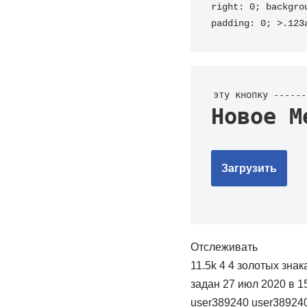
right: 0; backgro
padding: 0; >.123
эту кнопку ------
Новое М
Загрузить
Отслеживать
11.5k 4 4 золотых зна
задан 27 июл 2020 в 1
user389240 user38924