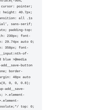
slate(-50%, 
cursor: pointer; 
 height: 40.7px; 
nsition: all .1s 
al’, sans-serif; 
to; padding-top: 
th: 230px; font-
: 29.74px auto 0; 
h: 358px; font-
__input:nth-of-
 blue >@media 
add__save-button 
one; border-
rgin: 48px auto 
(0, 0, 0, 0.8); 
up-add__save-
k; >.element-
>.element-
solute;*/ top: 0; 