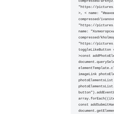
compressed/arkhyz
"https://pictures
>, < name: "Ивано
compressed/ivanov
"https://pictures
name: "Холмогорск
compressed/kholmo
"https://pictures
toggleLikeButton 
>const addPhotoEl
document.querySel
elementTemplate.c
imageLink photoEl
photoElementsList
photoElementsList
button").addEvent
array.forEach((it
const addSubmitHa
document.getEleme