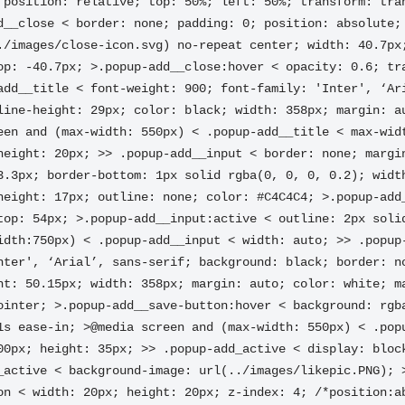
 position: relative; top: 50%; left: 50%; transform: tran
d__close < border: none; padding: 0; position: absolute; 
./images/сlose-icon.svg) no-repeat center; width: 40.7px;
op: -40.7px; >.popup-add__close:hover < opacity: 0.6; tra
add__title < font-weight: 900; font-family: 'Inter', ‘Ari
line-height: 29px; color: black; width: 358px; margin: au
een and (max-width: 550px) < .popup-add__title < max-wid
height: 20px; >> .popup-add__input < border: none; margin
3.3px; border-bottom: 1px solid rgba(0, 0, 0, 0.2); widt
height: 17px; outline: none; color: #C4C4C4; >.popup-add
top: 54px; >.popup-add__input:active < outline: 2px solid
idth:750px) < .popup-add__input < width: auto; >> .popup-
nter', ‘Arial’, sans-serif; background: black; border: n
ht: 50.15px; width: 358px; margin: auto; color: white; ma
ointer; >.popup-add__save-button:hover < background: rgba
1s ease-in; >@media screen and (max-width: 550px) < .pop
00px; height: 35px; >> .popup-add_active < display: bloc
_active < background-image: url(../images/likepic.PNG); 
on < width: 20px; height: 20px; z-index: 4; /*position:ab