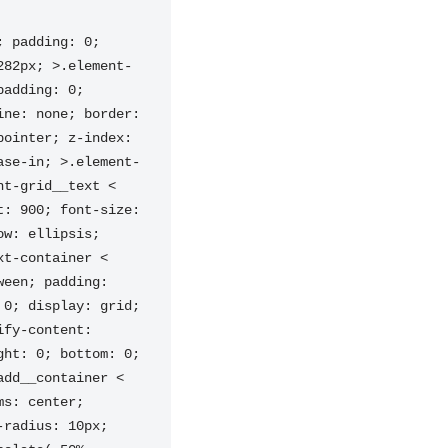
 padding: 0; 
282px; >.element-
adding: 0; 
ne: none; border: 
ointer; z-index: 
ase-in; >.element-
t-grid__text < 
: 900; font-size: 
w: ellipsis; 
t-container < 
een; padding: 
0; display: grid; 
fy-content: 
ht: 0; bottom: 0; 
dd__container < 
s: center; 
radius: 10px; 