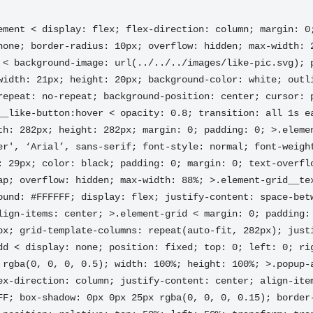
ement < display: flex; flex-direction: column; margin: 0;
none; border-radius: 10px; overflow: hidden; max-width: 
 < background-image: url(../../../images/like-pic.svg); p
width: 21px; height: 20px; background-color: white; outli
repeat: no-repeat; background-position: center; cursor: p
__like-button:hover < opacity: 0.8; transition: all 1s e
th: 282px; height: 282px; margin: 0; padding: 0; >.elemen
er', ‘Arial’, sans-serif; font-style: normal; font-weight
: 29px; color: black; padding: 0; margin: 0; text-overflo
ap; overflow: hidden; max-width: 88%; >.element-grid__tex
ound: #FFFFFF; display: flex; justify-content: space-betw
lign-items: center; >.element-grid < margin: 0; padding: 
px; grid-template-columns: repeat(auto-fit, 282px); justi
dd < display: none; position: fixed; top: 0; left: 0; rig
 rgba(0, 0, 0, 0.5); width: 100%; height: 100%; >.popup-a
ex-direction: column; justify-content: center; align-item
FF; box-shadow: 0px 0px 25px rgba(0, 0, 0, 0.15); border-