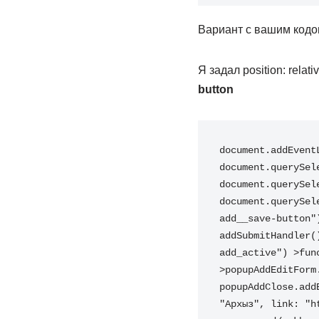
Вариант с вашим кодо
Я задал position: relat
button
document.addEvent
document.querySel
document.querySel
document.querySel
add__save-button"
addSubmitHandler(
add_active") >fun
>popupAddEditForm
popupAddClose.add
"Архыз", link: "h