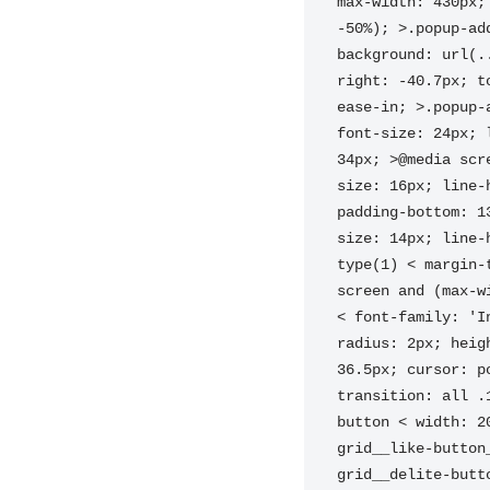
max-width: 430px;
-50%); >.popup-ad
background: url(.
right: -40.7px; t
ease-in; >.popup-
font-size: 24px; 
34px; >@media scr
size: 16px; line-
padding-bottom: 1
size: 14px; line-
type(1) < margin-
screen and (max-w
< font-family: 'I
radius: 2px; heig
36.5px; cursor: p
transition: all .
button < width: 2
grid__like-button
grid__delite-butt