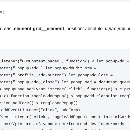
м:
ive для
.element-grid__element
, position: absolute задал для
.
Listener("DOMContentLoaded", function() < let popupAdd = 
ector(".popup-add") let popupAddEditForm = 
ector(".profile__add-button") let popupAddClose = 
ector(".popup-add__close") let popupLoad = document.quer
) popupLoad.addEventListener("click", function(e) < e.pre
) >) function toggleAddPopup() < popupAdd.classList.togg
ction addForm() < toggleAddPopup() 
.addEventListener("click", addForm) 
EventListener("click", toggleAddPopup) const initialCards
ttps://pictures.s3.yandex.net/frontend-developer/cards-