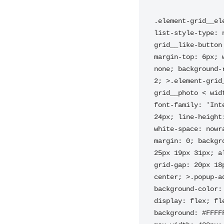
.element-grid__el
list-style-type: 
grid__like-button
margin-top: 6px; 
none; background-
2; >.element-grid
grid__photo < wid
font-family: 'Int
24px; line-height
white-space: nowr
margin: 0; backgr
25px 19px 31px; a
grid-gap: 20px 18
center; >.popup-a
background-color:
display: flex; fl
background: #FFFF