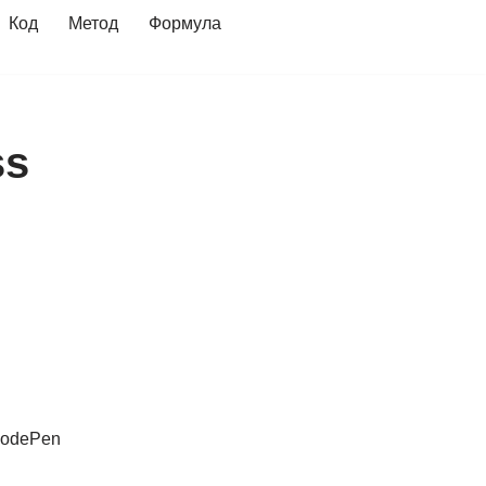
Код
Метод
Формула
ss
CodePen