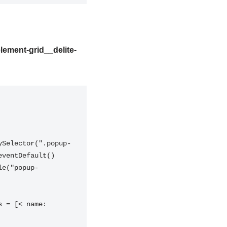
element-grid__delite-
ySelector(".popup-
ventDefault() 
le("popup-
 = [< name: 