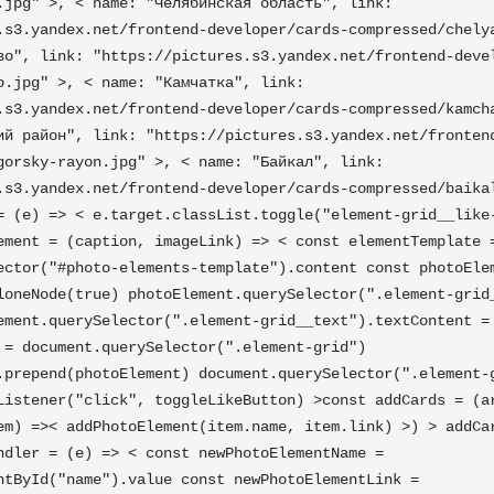
.jpg" >, < name: "Челябинская область", link: 
.s3.yandex.net/frontend-developer/cards-compressed/chelya
во", link: "https://pictures.s3.yandex.net/frontend-deve
o.jpg" >, < name: "Камчатка", link: 
.s3.yandex.net/frontend-developer/cards-compressed/kamcha
ий район", link: "https://pictures.s3.yandex.net/fronten
gorsky-rayon.jpg" >, < name: "Байкал", link: 
.s3.yandex.net/frontend-developer/cards-compressed/baikal
= (e) => < e.target.classList.toggle("element-grid__like-
ement = (caption, imageLink) => < const elementTemplate =
ector("#photo-elements-template").content const photoElem
loneNode(true) photoElement.querySelector(".element-grid_
ement.querySelector(".element-grid__text").textContent = 
 = document.querySelector(".element-grid") 
.prepend(photoElement) document.querySelector(".element-
Listener("click", toggleLikeButton) >const addCards = (ar
em) =>< addPhotoElement(item.name, item.link) >) > addCar
ndler = (e) => < const newPhotoElementName = 
ntById("name").value const newPhotoElementLink = 