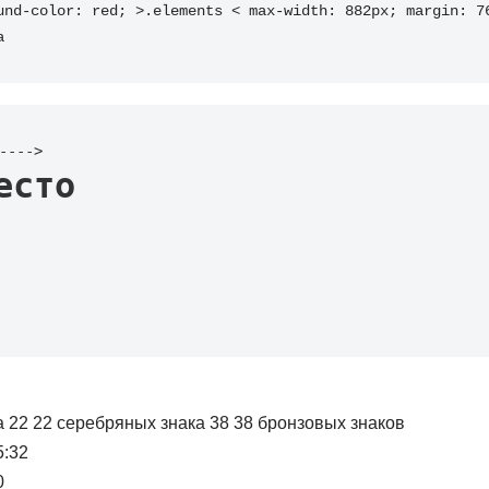
und-color: red; >.elements < max-width: 882px; margin: 76
a
---->
есто
ка 22 22 серебряных знака 38 38 бронзовых знаков
5:32
0