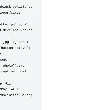
binsk-oblast.jpg" 
loper/cards-
tka.jpg" >, < 
d-developer/cards-
.jpg" >] const 
button_active") 
 
ent = 
_photo").src = 
caption const 
grid__like-
ray) => < 
ds(initialCards) 