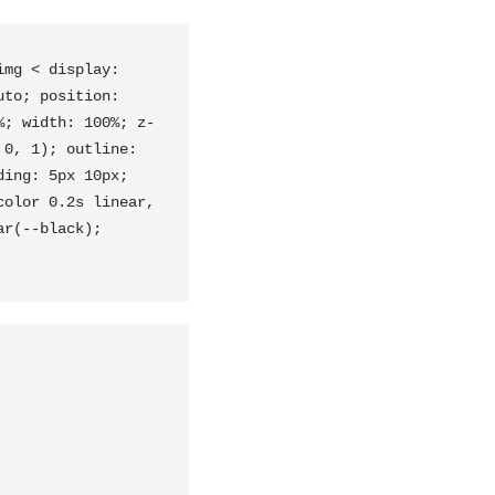
mg < display: 
to; position: 
%; width: 100%; z-
0, 1); outline: 
ing: 5px 10px; 
olor 0.2s linear, 
r(--black); 