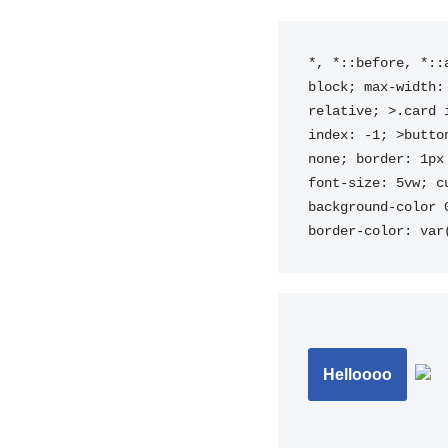
*, *::before, *::
block; max-width:
relative; >.card 
index: -1; >butto
none; border: 1px
font-size: 5vw; c
background-color 
border-color: var
Helloooo