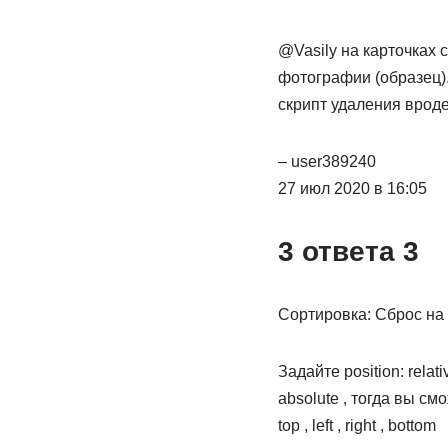
@Vasily на карточках с
фотографии (образец). 
скрипт удаления врод
– user389240
27 июл 2020 в 16:05
3 ответа 3
Сортировка: Сброс на
Задайте position: rela
absolute , тогда вы с
top , left , right , bottom