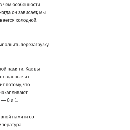
и в чем особенности
огда он зависает, мы
ывается холодной.
ыполнить перезагрузку.
ой памяти. Как вы
что данные из
т потому, что
 накапливают
— 0 и 1.
ивной памяти со
мпература