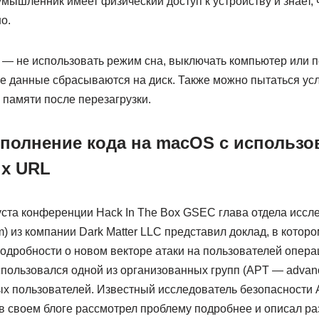
умышленник имеет физический доступ к устройству и знает, ч
о.
 — не использовать режим сна, выключать компьютер или 
все данные сбрасываются на диск. Также можно пытаться у
 памяти после перезагрузки.
полнение кода на macOS с использо
х URL
ста конференции Hack In The Box GSEC глава отдела иссл
m) из компании Dark Matter LLC представил доклад, в котор
одробности о новом векторе атаки на пользователей опер
пользовался одной из организованных групп (APT — advanced
ых пользователей. Известный исследователь безопасности 
) в своем блоге рассмотрел проблему подробнее и описал р