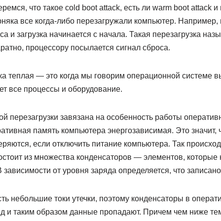
емся, что такое cold boot attack, есть ли warm boot attack 
няка все когда-либо перезагружали компьютер. Например, к
а и загрузка начинается с начала. Такая перезагрузка наз
ратно, процессору посылается сигнал сброса.
ка теплая — это когда мы говорим операционной системе в
ет все процессы и оборудование.
ой перезагрузки завязана на особенность работы оперативн
ативная память компьютера энергозависимая. Это значит, 
ряются, если отключить питание компьютера. Так происходи
остоит из множества конденсаторов — элементов, которые
В зависимости от уровня заряда определяется, что записано 
ть небольшие токи утечки, поэтому конденсаторы в операт
д и таким образом данные пропадают. Причем чем ниже те