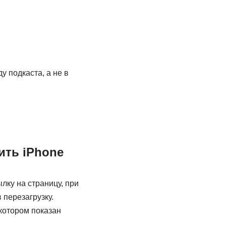
 подкаста, а не в
ить iPhone
лку на страницу, при
 перезагрузку.
котором показан