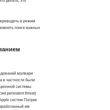
то делать, это
переводить в режим
сложнить поиск важных
ванием
едований малвари
ом в частности были
ационной системы
 persistent threat)
Apple систем Патрик
азработанный им