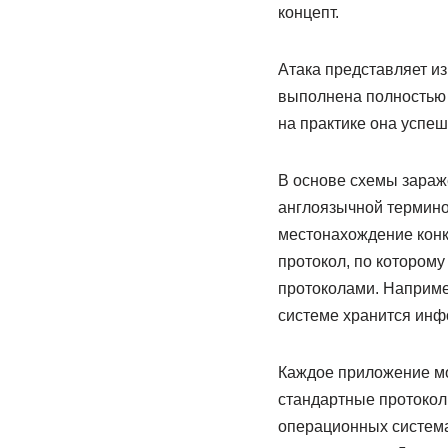
концепт.
Атака представляет из
выполнена полностью 
на практике она успе
В основе схемы зараж
англоязычной термино
местонахождение конкр
протокол, по котором
протоколами. Наприме
системе хранится инфо
Каждое приложение мо
стандартные протокол
операционных система