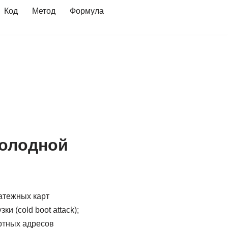
Код
Метод
Формула
холодной
атежных карт
 (cold boot attack);
ртных адресов