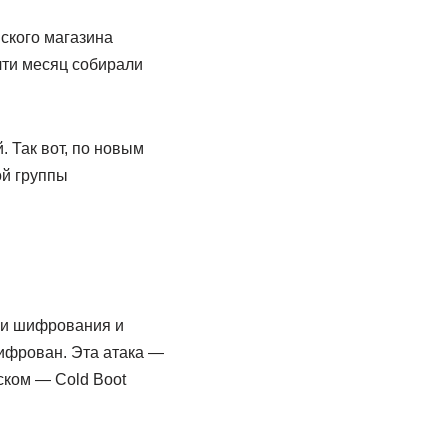
ского магазина
чти месяц собирали
. Так вот, по новым
ой группы
ючи шифрования и
ифрован. Эта атака —
ском — Cold Boot