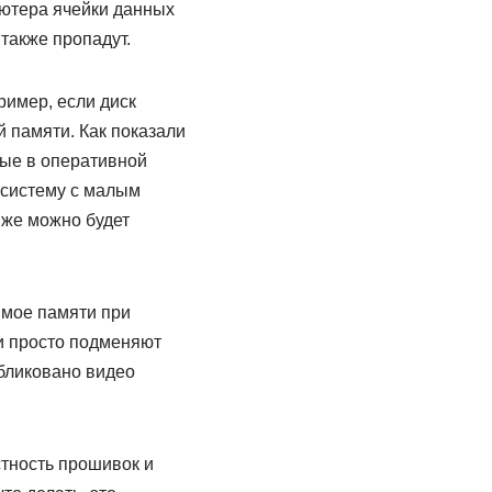
ьютера ячейки данных
также пропадут.
имер, если диск
й памяти. Как показали
ные в оперативной
ь систему с малым
 же можно будет
имое памяти при
и просто подменяют
бликовано видео
тность прошивок и