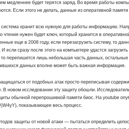
тем медленнее будет терятся заряд. Во время работы комп
тся. Если этого не делать, данные из оперативной памяти 
 система хранит всю нужную для работы информацию. Напр
о чтения нужен будет ключ, который хранится в оперативно
нные еще в 2008 году, если перезагрузить систему, то дан
 И если сразу после этого на компьютере удастся загрузит
 то перепишется лишь небольшая часть данных, остальные
анившихся данных вполне может быть важная информация.
защищаться от подобных атак просто переписывая содерж
е. В новом исследовании эту защиту обошли. Исследовател
щиты обычной перепрошивкой памяти биос. На youtube опу
zVVjW4yY), показывающее весь процесс.
тодов защиты от новой атаки — пытаться определить целос