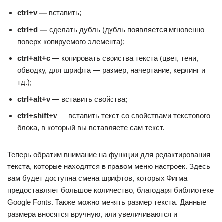
ctrl+v —
вставить;
ctrl+d —
сделать дубль (дубль появляется мгновенно
поверх копируемого элемента);
ctrl+alt+c —
копировать свойства текста (цвет, тени,
обводку, для шрифта — размер, начертание, керлинг и
тд.);
ctrl+alt+v —
вставить свойства;
ctrl+shift+v
— вставить текст со свойствами текстового
блока, в который вы вставляете сам текст.
Теперь обратим внимание на функции для редактирования
текста, которые находятся в правом меню настроек. Здесь
вам будет доступна смена шрифтов, которых Фигма
предоставляет большое количество, благодаря библиотеке
Google Fonts. Также можно менять размер текста. Данные
размера вносятся вручную, или увеличиваются и