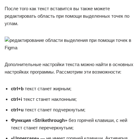
После того как текст вставится вы также можете
редактировать область при помощи выделенных точек по
углам.
Дополнительные настройки текста можно найти в основных
настройках программы. Рассмотрим эти возможности:
ctrl+b
текст станет жирным;
ctrl+i
текст станет наклонным;
ctrl+u
текст станет подчеркнутым;
Функция
«
Strikethrough
»
без горячей клавиши, с ней
текст станет перечеркнутым;
«
Upper
case
»
— не имеет горячей клавиши. Активируя