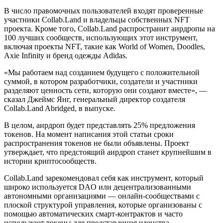
В число правомочных пользователей входят проверенные
участники Collab.Land и владельцы собственных NFT
проекта. Кроме того, Collab.Land распространит аирдропы на
100 лучших сообществ, использующих этот инструмент,
включая проекты NFT, такие как World of Women, Doodles,
Axie Infinity и бренд одежды Adidas.
«Мы работаем над созданием будущего с положительной
суммой, в котором разработчики, создатели и участники
разделяют ценность сети, которую они создают вместе», —
сказал Джеймс Янг, генеральный директор создателя
Collab.Land Abridged, в выпуске.
В целом, аирдроп будет представлять 25% предложения
токенов. На момент написания этой статьи сроки
распространения токенов не были объявлены. Проект
утверждает, что предстоящий аирдроп станет крупнейшим в
истории криптосообществ.
Collab.Land зарекомендовал себя как инструмент, который
широко используется DAO или децентрализованными
автономными организациями — онлайн-сообществами с
плоской структурой управления, которые организованы с
помощью автоматических смарт-контрактов и часто
используют токены для представления членства.