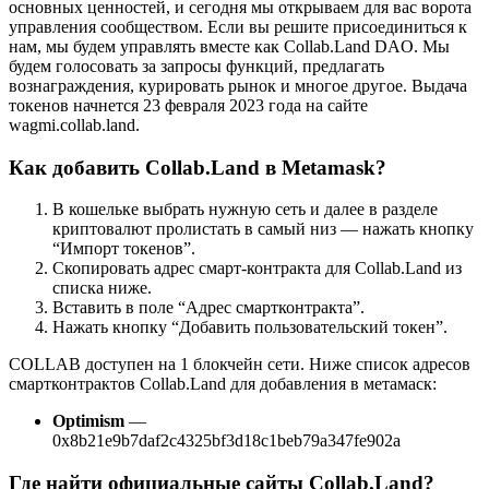
основных ценностей, и сегодня мы открываем для вас ворота
управления сообществом. Если вы решите присоединиться к
нам, мы будем управлять вместе как Collab.Land DAO. Мы
будем голосовать за запросы функций, предлагать
вознаграждения, курировать рынок и многое другое. Выдача
токенов начнется 23 февраля 2023 года на сайте
wagmi.collab.land.
Как добавить Collab.Land в Metamask?
В кошельке выбрать нужную сеть и далее в разделе
криптовалют пролистать в самый низ — нажать кнопку
“Импорт токенов”.
Скопировать адрес смарт-контракта для Collab.Land из
списка ниже.
Вставить в поле “Адрес смартконтракта”.
Нажать кнопку “Добавить пользовательский токен”.
COLLAB доступен на 1 блокчейн сети. Ниже список адресов
смартконтрактов Collab.Land для добавления в метамаск:
Optimism
—
0x8b21e9b7daf2c4325bf3d18c1beb79a347fe902a
Где найти официальные сайты Collab.Land?