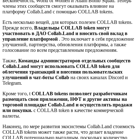
Бесконечность, World of Women и Adam Bomb Squad. Теперь
члены этих сообществ смогут оказывать влияние на
платформу Collab.Land с помощью COLLAB tokens.
Есть несколько вещей, для которых полезен COLLAB tokens.
Прежде всего,
Владельцы COLLAB token могут
участвовать в ДАО Collab.Land
и вносить свой вклад в
управление платформой
. Это включает в себя предложение
улучшений, партнерства, обновления платформы, а также
голосование по всем представленным предложениям.
Также,
Команды администраторов отдельных сообществ
Collab.Land могут использовать COLLAB token для
облегчения транзакций и внесения пользовательских
улучшений в чат-боты Collab
на своих каналах Discord и
Telegram.
Кроме того, t
COLLAB tokens позволяет разработчикам
размещать свои приложения, НФТ и другие активы на
торговой площадке Collab.Land и осуществлять продажи
или покупки.
с COLLAB token в качестве коммерческой
валюты.
Наконец, по мере развития экосистемы Collab.Land стоимость
COLLAB tokens может также расти, что делает владение
COLLAB потенциально выгодным, поскольку количество