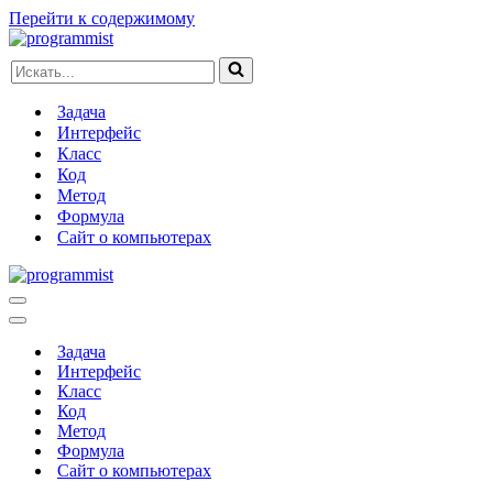
Перейти к содержимому
Искать...
Задача
Интерфейс
Класс
Код
Метод
Формула
Сайт о компьютерах
Меню
навигации
Меню
навигации
Задача
Интерфейс
Класс
Код
Метод
Формула
Сайт о компьютерах