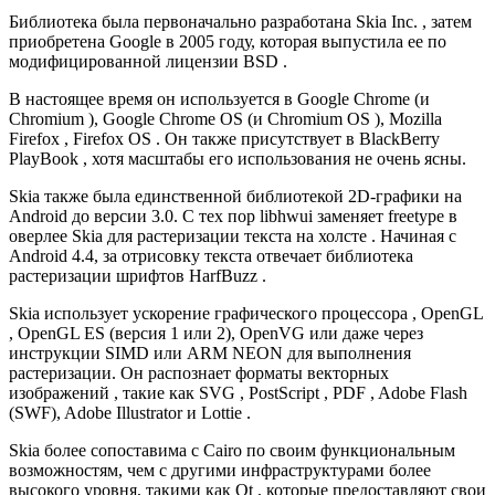
Библиотека была первоначально разработана Skia Inc. , затем
приобретена Google в 2005 году, которая выпустила ее по
модифицированной лицензии BSD .
В настоящее время он используется в Google Chrome (и
Chromium ), Google Chrome OS (и Chromium OS ), Mozilla
Firefox , Firefox OS . Он также присутствует в BlackBerry
PlayBook , хотя масштабы его использования не очень ясны.
Skia также была единственной библиотекой 2D-графики на
Android до версии 3.0. С тех пор libhwui заменяет freetype в
оверлее Skia для растеризации текста на холсте . Начиная с
Android 4.4, за отрисовку текста отвечает библиотека
растеризации шрифтов HarfBuzz .
Skia использует ускорение графического процессора , OpenGL
, OpenGL ES (версия 1 или 2), OpenVG или даже через
инструкции SIMD или ARM NEON для выполнения
растеризации. Он распознает форматы векторных
изображений , такие как SVG , PostScript , PDF , Adobe Flash
(SWF), Adobe Illustrator и Lottie .
Skia более сопоставима с Cairo по своим функциональным
возможностям, чем с другими инфраструктурами более
высокого уровня, такими как Qt , которые предоставляют свои