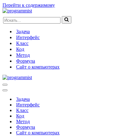
Перейти к содержимому
Искать...
Задача
Интерфейс
Класс
Код
Метод
Формула
Сайт о компьютерах
Меню
навигации
Меню
навигации
Задача
Интерфейс
Класс
Код
Метод
Формула
Сайт о компьютерах