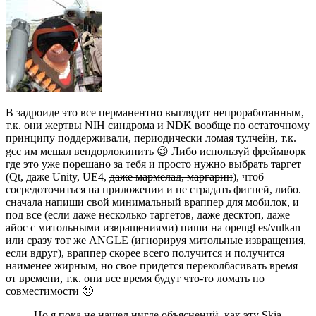
В задроиде это все перманентно выглядит непроработанным,
т.к. они жертвы NIH синдрома и NDK вообще по остаточному
принципу поддерживали, периодически ломая тулчейн, т.к.
gcc им мешал вендорлокинить 😉 Либо используй фреймворк
где это уже порешано за тебя и просто нужно выбрать таргет
(Qt, даже Unity, UE4,
даже мармелад, маргарин
), чтоб
сосредоточиться на приложении и не страдать фигней, либо.
сначала напиши свой минимальный враппер для мобилок, и
под все (если даже несколько таргетов, даже десктоп, даже
айос с митольными извращениями) пиши на opengl es/vulkan
или сразу тот же ANGLE (игнорируя митольные извращения,
если вдруг), враппер скорее всего получится и получится
наименее жирным, но свое придется переколбасивать время
от времени, т.к. они все время будут что-то ломать по
совместимости 🙂
Но я пока не нашел нигде объяснений, как эту Skia