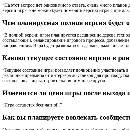
“На этот вопрос нет однозначного ответа, очень много планов 
версии игры мне можно будет поменять версию игры с пре-альф
Чем планируемая полная версия будет о
“В полной версии игры планируется расширение дерева технол
составляющей, балансирование игрового процесса, добавлени
направлениям. Игра будет развиваться и дальше, даже после тог
Каково текущее состояние версии в ран
“Текущее состояние игры позволяет полноценно участвовать в 
различные предметы от интерьера до станков для производства
составляющая игры, строительство и многое другое.”
Изменится ли цена игры после выхода и
“Игра останется бесплатной.”
Как вы планируете вовлекать сообщест
“Уже существует сайт игры с описанием и гайдами на английск