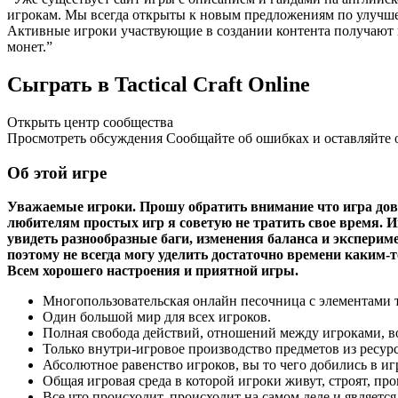
игрокам. Мы всегда открыты к новым предложениям по улучше
Активные игроки участвующие в создании контента получают 
монет.”
Сыграть в Tactical Craft Online
Открыть центр сообщества
Просмотреть обсуждения Сообщайте об ошибках и оставляйте 
Об этой игре
Уважаемые игроки. Прошу обратить внимание что игра дово
любителям простых игр я советую не тратить свое время. И
увидеть разнообразные баги, изменения баланса и эксперим
поэтому не всегда могу уделить достаточно времени каким-то
Всем хорошего настроения и приятной игры.
Многопользовательская онлайн песочница с элементами 
Один большой мир для всех игроков.
Полная свобода действий, отношений между игроками, в
Только внутри-игровое производство предметов из ресу
Абсолютное равенство игроков, вы то чего добились в иг
Общая игровая среда в которой игроки живут, строят, про
Все что происходит, происходит на самом деле и является