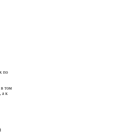
х по
,
 в том
 а к
й