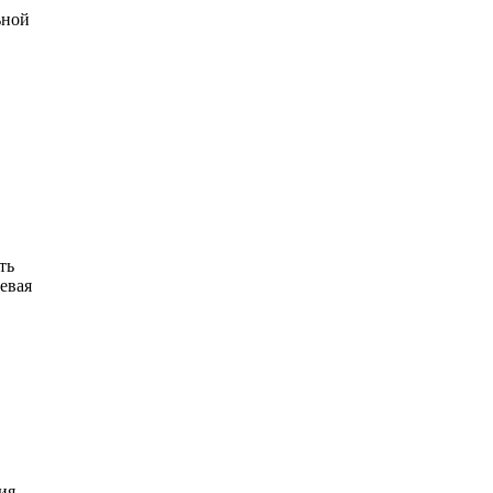
ьной
ть
евая
ия