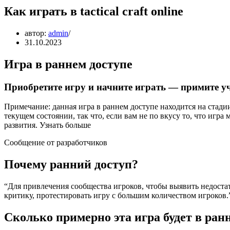
Как играть в tactical craft online
автор:
admin
31.10.2023
Игра в раннем доступе
Приобретите игру и начните играть — примите уч
Примечание: данная игра в раннем доступе находится на стадии
текущем состоянии, так что, если вам не по вкусу то, что игр
развития. Узнать больше
Сообщение от разработчиков
Почему ранний доступ?
“Для привлечения сообщества игроков, чтобы выявить недоста
критику, протестировать игру с большим количеством игроков.
Сколько примерно эта игра будет в ран