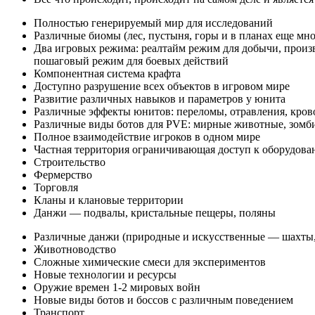
Полностью генерируемый мир для исследований
Различные биомы (лес, пустыня, горы и в планах еще мно
Два игровых режима: реалтайм режим для добычи, произв
пошаговый режим для боевых действий
Компонентная система крафта
Доступно разрушение всех объектов в игровом мире
Развитие различных навыков и параметров у юнита
Различные эффекты юнитов: переломы, отравления, кров
Различные виды ботов для PVE: мирные животные, зомби
Полное взаимодействие игроков в одном мире
Частная территория ограничивающая доступ к оборудова
Строительство
Фермерство
Торговля
Кланы и клановые территории
Данжи — подвалы, кристальные пещеры, поляны
Различные данжи (природные и искусственные — шахты,
Животноводство
Сложные химические смеси для экспериментов
Новые технологии и ресурсы
Оружие времен 1-2 мировых войн
Новые виды ботов и боссов с различным поведением
Транспорт