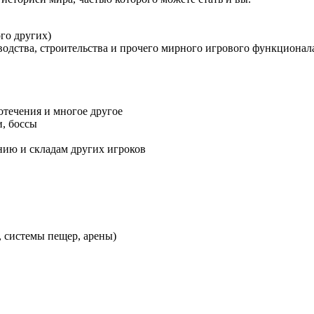
го других)
одства, строительства и прочего мирного игрового функционал
отечения и многое другое
, боссы
нию и складам других игроков
 системы пещер, арены)