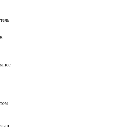
атель
 к
ранее
атом
бязан