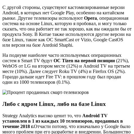
С другой стороны, существуют кастомизированные версии
Android, в которых нет Google Play, особенно на китайском
рынке. Другие телевизоры используют
Opera
, операционная
система на основе Linux, которую я пробовал, и могу только
сказать, что она работает не так хорошо, как вы ожидали бы от
продукта Sony. В Китае также используются другие версии на
базе Linux, такие как ОС SmartCast от Vizio, Google CastOS
или версия на базе Anrdoid Shaphi.
На подиуме наиболее часто используемых операционных
систем в Smart TV будут
ОС Tizen на первой позиции
(21%),
WebOS от LG на втором месте (12%) и Android TV на третьем
месте (10%). Далее следует Roku TV (4%) и Firefox OS (2%).
Гораздо дальше идет Fire TV: в прошлом году был продан
один из 1000 телевизоров (0.1%).
Либо с ядром Linux, либо на базе Linux
Strategy Analytics высоко ценит то, что
Android TV
установлен в 1 из каждых 10 телевизоров, проданных в
течение 2018 г.
Отчасти потому, что изначально у Google было
много проблем при его разработке и внедрении. Большинство