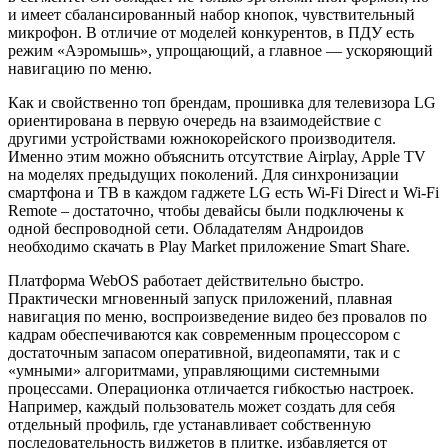
и имеет сбалансированный набор кнопок, чувствительный
микрофон. В отличие от моделей конкурентов, в ПДУ есть
режим «Аэромышь», упрощающий, а главное — ускоряющий
навигацию по меню.
Как и свойственно топ брендам, прошивка для телевизора LG
ориентирована в первую очередь на взаимодействие с
другими устройствами южнокорейского производителя.
Именно этим можно объяснить отсутствие Airplay, Apple TV
на моделях предыдущих поколений. Для синхронизации
смартфона и ТВ в каждом гаджете LG есть Wi-Fi Direct и Wi-Fi
Remote – достаточно, чтобы девайсы были подключены к
одной беспроводной сети. Обладателям Андроидов
необходимо скачать в Play Market приложение Smart Share.
Платформа WebOS работает действительно быстро.
Практически мгновенный запуск приложений, плавная
навигация по меню, воспроизведение видео без провалов по
кадрам обеспечиваются как современным процессором с
достаточным запасом оперативной, видеопамяти, так и с
«умными» алгоритмами, управляющими системными
процессами. Операционка отличается гибкостью настроек.
Например, каждый пользователь может создать для себя
отдельный профиль, где устанавливает собственную
последовательность виджетов в плитке, избавляется от