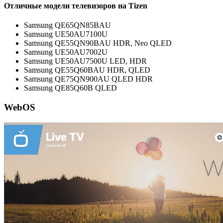
Отличные модели телевизоров на Tizen
Samsung QE65QN85BAU
Samsung UE50AU7100U
Samsung QE55QN90BAU HDR, Neo QLED
Samsung UE50AU7002U
Samsung UE50AU7500U LED, HDR
Samsung QE55Q60BAU HDR, QLED
Samsung QE75QN900AU QLED HDR
Samsung QE85Q60B QLED
WebOS