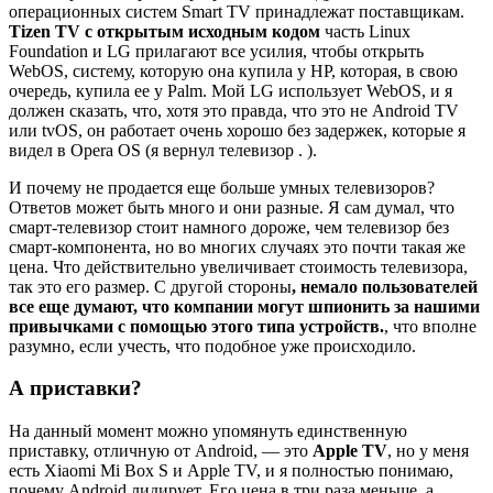
операционных систем Smart TV принадлежат поставщикам.
Tizen TV с открытым исходным кодом
часть Linux
Foundation и LG прилагают все усилия, чтобы открыть
WebOS, систему, которую она купила у HP, которая, в свою
очередь, купила ее у Palm. Мой LG использует WebOS, и я
должен сказать, что, хотя это правда, что это не Android TV
или tvOS, он работает очень хорошо без задержек, которые я
видел в Opera OS (я вернул телевизор . ).
И почему не продается еще больше умных телевизоров?
Ответов может быть много и они разные. Я сам думал, что
смарт-телевизор стоит намного дороже, чем телевизор без
смарт-компонента, но во многих случаях это почти такая же
цена. Что действительно увеличивает стоимость телевизора,
так это его размер. С другой стороны
, немало пользователей
все еще думают, что компании могут шпионить за нашими
привычками с помощью этого типа устройств.
, что вполне
разумно, если учесть, что подобное уже происходило.
А приставки?
На данный момент можно упомянуть единственную
приставку, отличную от Android, — это
Apple TV
, но у меня
есть Xiaomi Mi Box S и Apple TV, и я полностью понимаю,
почему Android лидирует. Его цена в три раза меньше, а