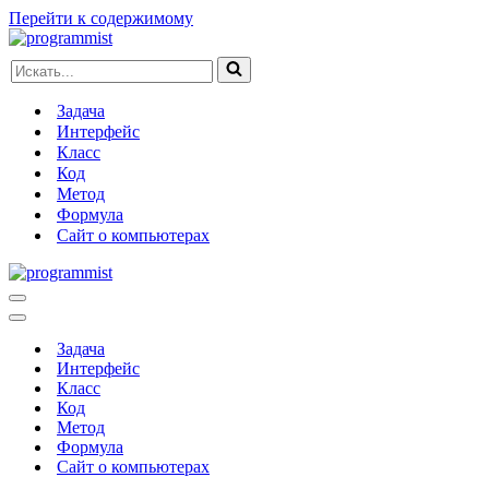
Перейти к содержимому
Искать...
Задача
Интерфейс
Класс
Код
Метод
Формула
Сайт о компьютерах
Меню
навигации
Меню
навигации
Задача
Интерфейс
Класс
Код
Метод
Формула
Сайт о компьютерах