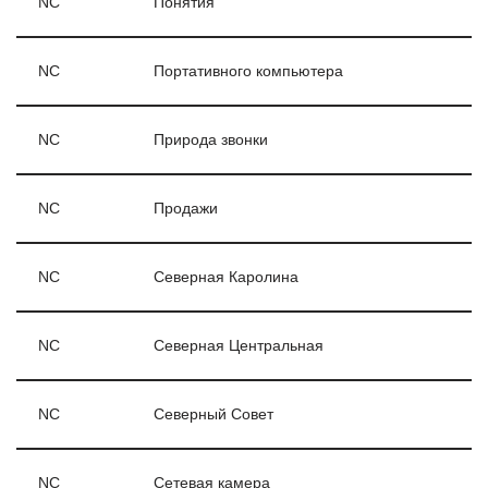
NC
Понятия
NC
Портативного компьютера
NC
Природа звонки
NC
Продажи
NC
Северная Каролина
NC
Северная Центральная
NC
Северный Совет
NC
Сетевая камера