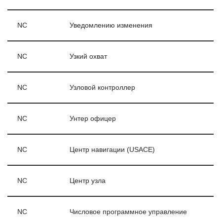
NC
Уведомлению изменения
NC
Узкий охват
NC
Узловой контроллер
NC
Унтер офицер
NC
Центр навигации (USACE)
NC
Центр узла
NC
Числовое программное управление