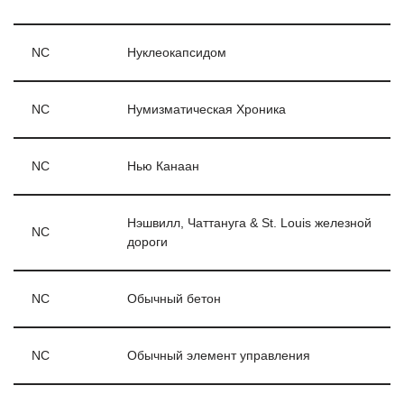
NC
Нуклеокапсидом
NC
Нумизматическая Хроника
NC
Нью Канаан
Нэшвилл, Чаттануга & St. Louis железной
NC
дороги
NC
Обычный бетон
NC
Обычный элемент управления