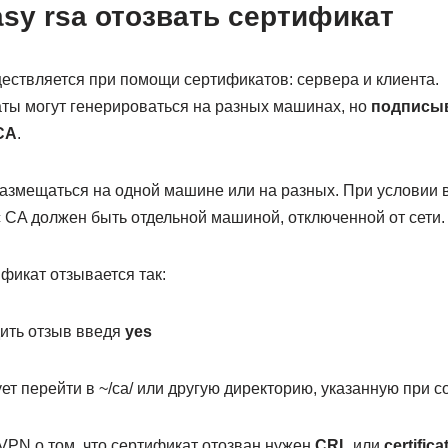
asy rsa отозвать сертификат
ствляется при помощи сертификатов: сервера и клиента.
ты могут генерироваться на разных машинах, но
подписыв
CA
.
азмещаться на одной машине или на разных. При условии 
 CA должен быть отдельной машиной, отключенной от сети.
фикат отзывается так:
ить отзыв введя
yes
т перейти в ~/ca/ или другую директорию, указанную при 
PN о том, что сертификат отозван нужен
CRL
или
certifica