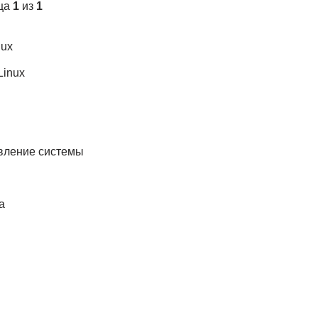
ица
1
из
1
nux
Linux
овление системы
а