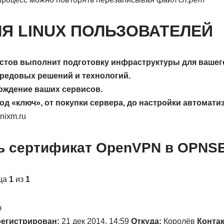
Я LINUX ПОЛЬЗОВАТЕЛЕЙ
стов выполнит подготовку инфраструктуры для вашего
редовых решений и технологий.
ождение ваших сервисов.
д «ключ», от покупки сервера, до настройки автомати
ixm.ru
ть сертификат OpenVPN в OPNS
ица
1
из
1
р
егистрирован:
21 дек 2014, 14:59
Откуда:
Королёв
Конта