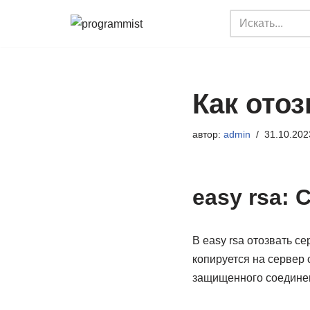
Перейти
к
содержимому
Как ото
автор:
admin
31.10.202
easy rsa:
В easy rsa отозвать с
копируется на сервер 
защищенного соединени