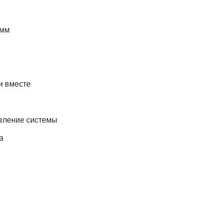
амм
и вместе
овление системы
а