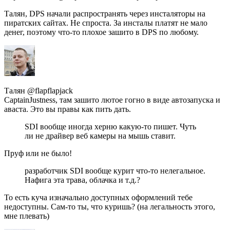
Талян, DPS начали распространять через инсталяторы на
пиратских сайтах. Не спроста. За инсталы платят не мало
денег, поэтому что-то плохое зашито в DPS по любому.
Талян @flapflapjack
CaptainJustness, там зашито лютое гогно в виде автозапуска и
аваста. Это вы правы как пить дать.
SDI вообще иногда херню какую-то пишет. Чуть
ли не драйвер веб камеры на мышь ставит.
Пруф или не было!
разработчик SDI вообще курит что-то нелегальное.
Нафига эта трава, облачка и т.д.?
То есть куча изначально доступных оформлений тебе
недоступны. Сам-то ты, что куришь? (на легальность этого,
мне плевать)