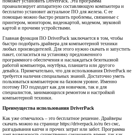
поможет установить DriverPack. Эта программа
проанализирует аппаратную составляющую компьютера и
бесплатно установит актуальное ПО для железа. С ее
помощью можно быстро решить проблемы, связанные с
принтером, монитором, видеокартой, модемом, звуковой
картой и прочими устройствами.
Главная функция ПО DriverPack заключается в том, чтобы
быстро подобрать драйвера для компьютерной техники
любых производителей. Для этого нужно скачать и запустить
пакет, согласиться на установку предложенного
программного обеспечения и наслаждаться безотказной
работой компьютера, ноутбука, планшета или другого
девайса. Примечательно, что для использования DriverPack не
требуется наличия специальных знаний. Достаточно уметь
пользоваться компьютером на базовом уровне. Именно
поэтому ПО подходит как для новичков, так и для
специалистов, занимающихся ремонтом и настройкой
компьютерной техники.
Преимущества использования DriverPack
Как уже отмечалось – это бесплатное решение. Драйверы
скачать можно на странице https://driverpack.io/ru без смс,
разгадывания капчи и прочих затрат или забот. Программа
дает возможность существенно сэкономить время, так как