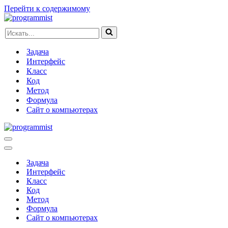
Перейти к содержимому
Искать...
Задача
Интерфейс
Класс
Код
Метод
Формула
Сайт о компьютерах
Меню
навигации
Меню
навигации
Задача
Интерфейс
Класс
Код
Метод
Формула
Сайт о компьютерах